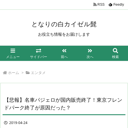
/*もしも簡単リンク*/
RSS
Feedly
となりの白カイゼル髭
お役立ち情報をお届けします
メニュー
サイドバー
前へ
次へ
検索
ホーム
>
エンタメ
【悲報】名車パジェロが国内販売終了！東京フレン
ドパーク終了が原因だった？
2019-04-24