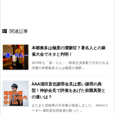
関連記事
本郷奏多は極度の潔癖症？著名人との麻
雀大会でネタと判明！
2019年も「凛－りん－」映画主演多数で注目される
俳優の本郷奏多さんは極度の潔癖 ...
AAA浦田直也謝罪会見は悪い謝罪の典
型！神妙会見で評価をあげた前園真聖と
の違いは？
またまた芸能界の不祥事が発覚しました。 AAAのリ
ーダー 浦田直也容疑者が酔った ...