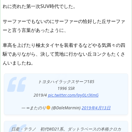
れに売れた第一次SUV時代でした。
サーファーでもないのにサーファーの恰好した丘サーファ
ーと言う言葉があったように、
車高を上げたり極太タイヤを装着するなどやる気満々の四
駆でありながら、決して荒地に行かない丘ヨンクもたくさ
んいましたね。
トヨタハイラックスサーフ185
1996 SSR
2019/4
pic.twitter.com/lpy0LrIKmG
— ∞またのり
(@DaleMarmin)
2019年4月13日
日産・テラノ 初代WD21系。ダットラベースの本格クロカ