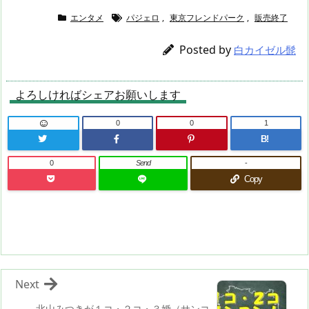
エンタメ
パジェロ
,
東京フレンドパーク
,
販売終了
Posted by
白カイゼル髭
よろしければシェアお願いします
0
0
1
B!
0
Send
-
Copy
Next
北山みつきが１コ・２コ・３婚（サンコ