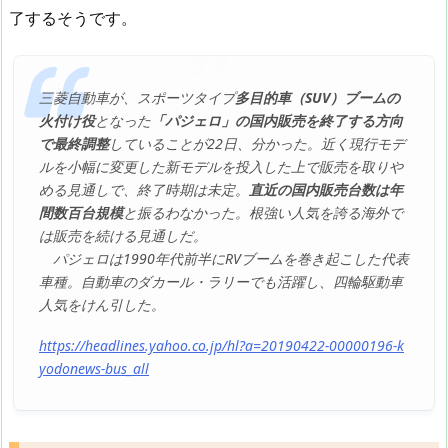
了するそうです。
三菱自動車が、スポーツタイプ
多目的車（SUV）ブームの
火付け役
となった
「パジェロ」の国内販売を終了する方向
で最終調整
していることが22日、分かった。近く現行モデ
ルを小幅に変更した新モデルを投入した上で販売を取りや
める見通しで、終了時期は未定。
直近の国内販売台数は年
間数百台規模
と振るわなかった。根強い人気を誇る海外で
は販売を続ける見通しだ。
パジェロは1990年代前半にRVブームを巻き起こした代表
車種。自動車のダカール・ラリーでも活躍し、四輪駆動車
人気をけん引した。
https://headlines.yahoo.co.jp/hl?a=20190422-00000196-k
yodonews-bus_all