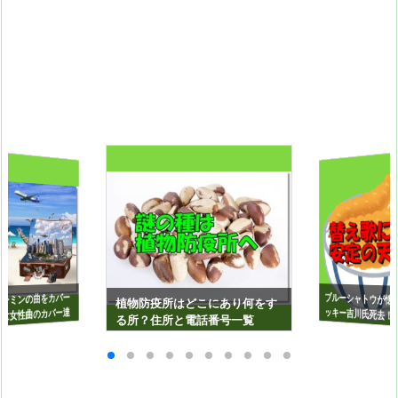
ブルーシャトウが懐
ッキー吉川氏死去！
歌に必ず入るテン
ーミンの曲をカバー
植物防疫所はどこにあり何をす
は女性曲のカバー達
る所？住所と電話番号一覧
イ！