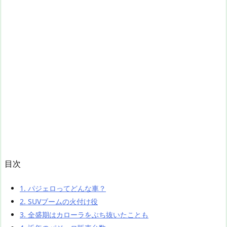
目次
1.
パジェロってどんな車？
2.
SUVブームの火付け役
3.
全盛期はカローラをぶち抜いたことも