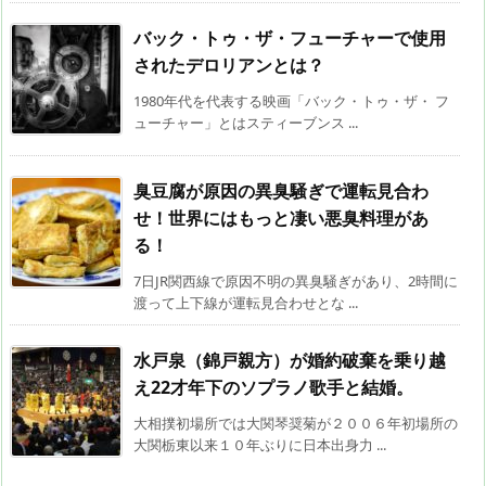
バック・トゥ・ザ・フューチャーで使用
されたデロリアンとは？
1980年代を代表する映画「バック・トゥ・ザ・ フ
ューチャー」とはスティーブンス ...
臭豆腐が原因の異臭騒ぎで運転見合わ
せ！世界にはもっと凄い悪臭料理があ
る！
7日JR関西線で原因不明の異臭騒ぎがあり、2時間に
渡って上下線が運転見合わせとな ...
水戸泉（錦戸親方）が婚約破棄を乗り越
え22才年下のソプラノ歌手と結婚。
大相撲初場所では大関琴奨菊が２００６年初場所の
大関栃東以来１０年ぶりに日本出身力 ...