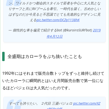
ン。ワイルドかつ都会的スタイルで若者を中心に大人気とな
りサーフと共にRVブームを牽引。一時代を築く。古めかしい
はずなのだが今見ると不思議でとても先進的なデザインに見
える
pic.twitter.com/DCZp1138hK
— 個性的な車を偏見で紹介するbot (@kuroiroSURFbot)
2019
年4月12日
全盛期はカローラをぶち抜いたことも
1992年にはそれまで販売台数トップをずっと維持し続けて
いたカローラに瞬間的とはいえ月間販売台数で第一位にな
るほどパジェロは大人気だったのです。
すべてを誇りたい。 ２代目 三菱パジェロ
pic.twitter.com/XZ
xBG8o4dE