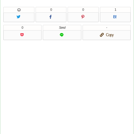
0
0
1
B!
0
Send
-
Copy