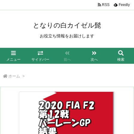
/*もしも簡単リンク*/
RSS
Feedly
となりの白カイゼル髭
お役立ち情報をお届けします
メニュー
サイドバー
前へ
次へ
検索
ホーム
>