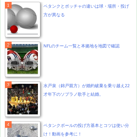
ペタンクとボッチャの違いは球・場所・投げ
方が異なる
NFLのチーム一覧と本拠地を地図で確認
水戸泉（錦戸親方）が婚約破棄を乗り越え22
才年下のソプラノ歌手と結婚。
ペタンクボールの投げ方基本とコツは使い分
け！動画を参考に！