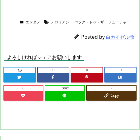
エンタメ
デロリアン
,
バック・トゥ・ザ・フューチャー
Posted by
白カイゼル髭
よろしければシェアお願いします
0
0
0
B!
0
Send
-
Copy