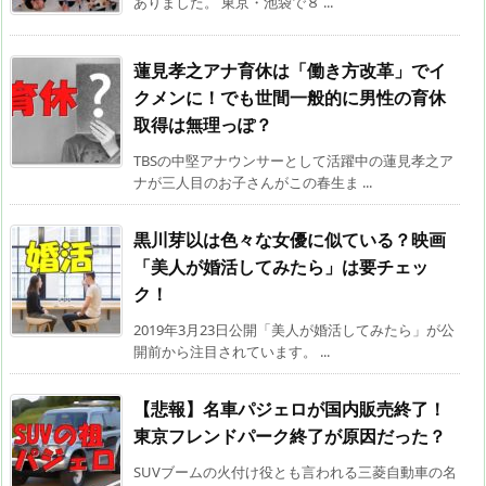
ありました。 東京・池袋で８ ...
蓮見孝之アナ育休は「働き方改革」でイ
クメンに！でも世間一般的に男性の育休
取得は無理っぽ？
TBSの中堅アナウンサーとして活躍中の蓮見孝之ア
ナが三人目のお子さんがこの春生ま ...
黒川芽以は色々な女優に似ている？映画
「美人が婚活してみたら」は要チェッ
ク！
2019年3月23日公開「美人が婚活してみたら」が公
開前から注目されています。 ...
【悲報】名車パジェロが国内販売終了！
東京フレンドパーク終了が原因だった？
SUVブームの火付け役とも言われる三菱自動車の名