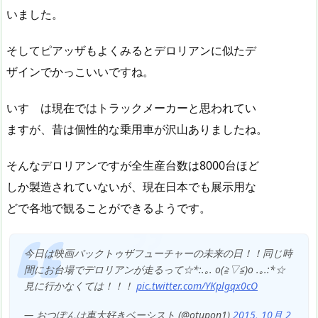
いました。
そしてピアッザもよくみるとデロリアンに似たデ
ザインでかっこいいですね。
いすゞは現在ではトラックメーカーと思われてい
ますが、昔は個性的な乗用車が沢山ありましたね。
そんなデロリアンですが全生産台数は8000台ほど
しか製造されていないが、現在日本でも展示用な
どで各地で観ることができるようです。
今日は映画バックトゥザフューチャーの未来の日！！同じ時
間にお台場でデロリアンが走るって☆*:.｡. o(≧▽≦)o .｡.:*☆
見に行かなくては！！！
pic.twitter.com/YKplgqx0cO
— おつぽんは車大好きベーシスト (@otupon1)
2015, 10月 2