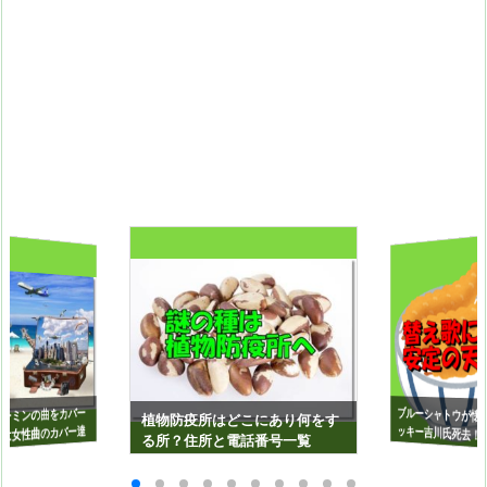
ブルーシャトウが懐
ッキー吉川氏死去！
歌に必ず入るテン
ーミンの曲をカバー
植物防疫所はどこにあり何をす
は女性曲のカバー達
る所？住所と電話番号一覧
イ！