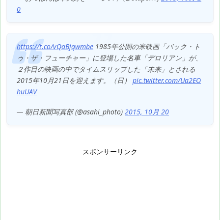
0
https://t.co/vQaBjqwmbe
1985年公開の米映画「バック・ト
ゥ・ザ・フューチャー」に登場した名車「デロリアン」が、
２作目の映画の中でタイムスリップした「未来」とされる
2015年10月21日を迎えます。（日）
pic.twitter.com/Ua2EO
huUAV
— 朝日新聞写真部 (@asahi_photo)
2015, 10月 20
スポンサーリンク