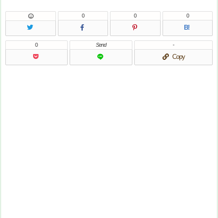
0
0
0
B!
0
Send
-
Copy