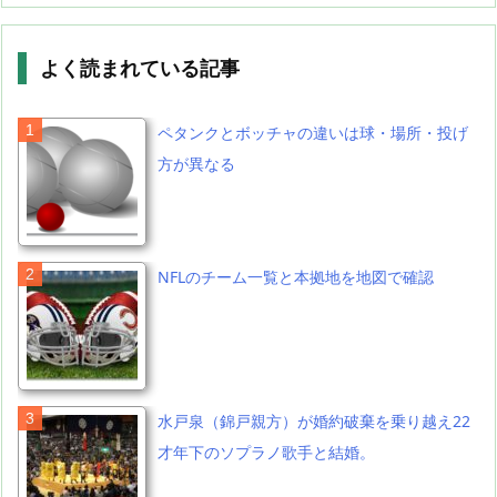
よく読まれている記事
ペタンクとボッチャの違いは球・場所・投げ
方が異なる
NFLのチーム一覧と本拠地を地図で確認
水戸泉（錦戸親方）が婚約破棄を乗り越え22
才年下のソプラノ歌手と結婚。