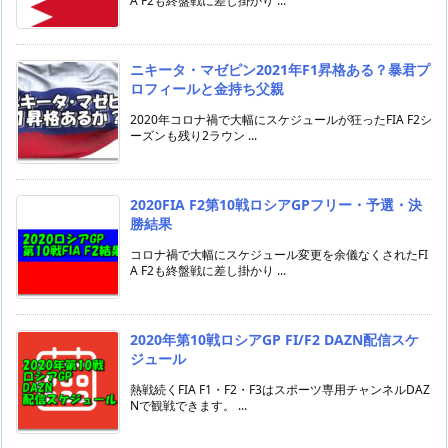
A F2も終盤戦に差し掛かり ...
ニキータ・マゼピン2021年F1昇格ある？暴君プ
ロフィールと金持ち父親
2020年コロナ禍で大幅にスケジュールが狂ったFIA F2シ
ーズンも残り2ラウン ...
2020FIA F2第10戦ロシアGPフリー・予選・決
勝結果
コロナ禍で大幅にスケジュール変更を余儀なくされたFI
A F2も終盤戦に差し掛かり ...
2020年第10戦ロシアGP FI/F2 DAZN配信スケ
ジュール
熱戦続くFIA F1・F2・F3はスポーツ専用チャンネルDAZ
Nで観戦できます。 ...