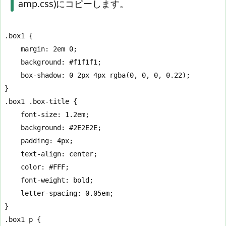
amp.css)にコピーします。
.box1 {

    margin: 2em 0;

    background: #f1f1f1;

    box-shadow: 0 2px 4px rgba(0, 0, 0, 0.22);

}

.box1 .box-title {

    font-size: 1.2em;

    background: #2E2E2E;

    padding: 4px;

    text-align: center;

    color: #FFF;

    font-weight: bold;

    letter-spacing: 0.05em;

}

.box1 p {
