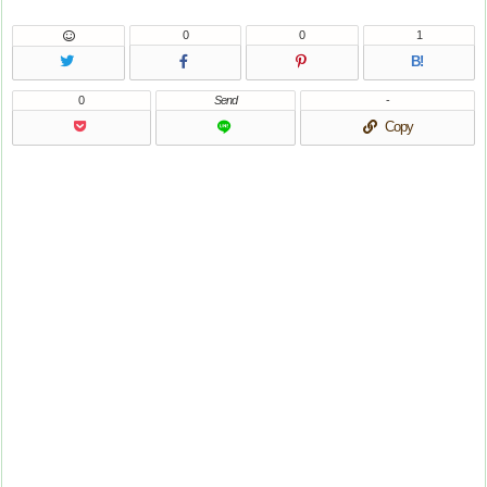
0
0
1
B!
0
Send
-
Copy