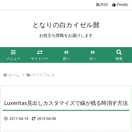
/*もしも簡単リンク*/
RSS
Feedly
となりの白カイゼル髭
お役立ち情報をお届けします
メニュー
サイドバー
前へ
次へ
検索
ホーム
>
ワードプレス
Luxeritas見出しカスタマイズで線が残る時消す方法
2017-04-18
2019-04-08