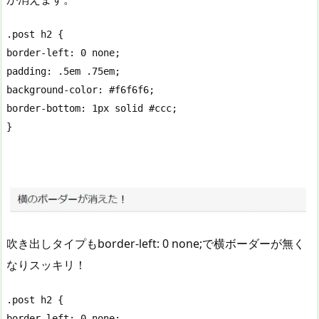
.post h2 {

border-left: 0 none;

padding: .5em .75em;

background-color: #f6f6f6;

border-bottom: 1px solid #ccc;

}
吹き出しタイプもborder-left: 0 none;で横ボーダーが無く
なりスッキリ！
.post h2 {

border-left: 0 none;
