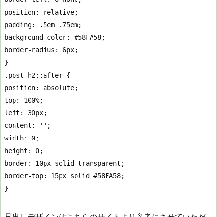
position: relative;

padding: .5em .75em;

background-color: #58FA58;

border-radius: 6px;

}

.post h2::after {

position: absolute;

top: 100%;

left: 30px;

content: '';

width: 0;

height: 0;

border: 10px solid transparent;

border-top: 15px solid #58FA58;

}
見出しデザインはこちらのサイトより参考にさせていただ