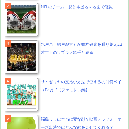
NFLのチーム一覧と本拠地を地図で確認
水戸泉（錦戸親方）が婚約破棄を乗り越え22
才年下のソプラノ歌手と結婚。
サイゼリヤの支払い方法で使えるのは何ペイ
（Pay）?【ファミレス編】
福島リラは本当に変な顔？映画テラフォーマ
ーズ出演ではどんな顔を見せてくれる？