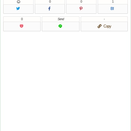
0
0
1
B!
0
Send
-
Copy