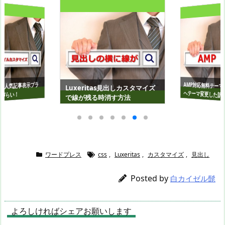
AMP対応無料テーマLu
tasの人気記事表示プラ
Luxeritas見出しカスタマイズ
へテーマ変更した訳
づらい！
で線が残る時消す方法
ワードプレス
css
,
Luxeritas
,
カスタマイズ
,
見出し
Posted by
白カイゼル髭
よろしければシェアお願いします