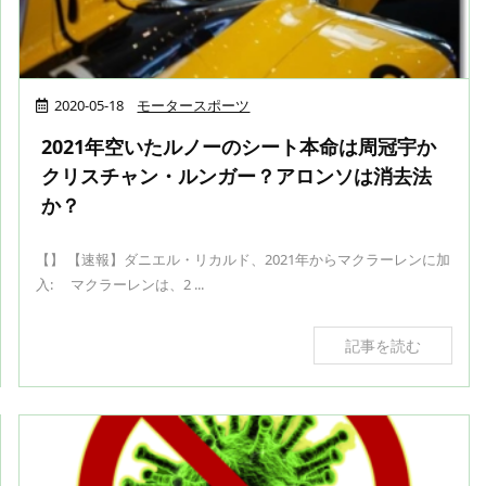
2020-05-18
モータースポーツ
2021年空いたルノーのシート本命は周冠宇か
クリスチャン・ルンガー？アロンソは消去法
か？
【】 【速報】ダニエル・リカルド、2021年からマクラーレンに加
入: マクラーレンは、2 ...
記事を読む