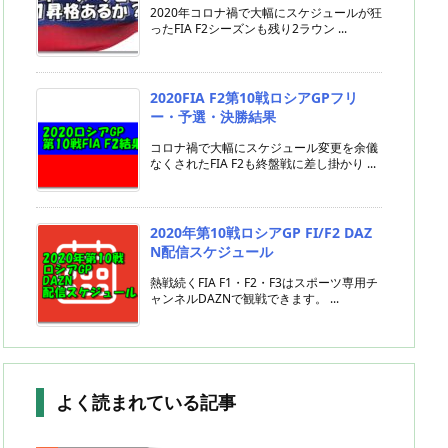
2020年コロナ禍で大幅にスケジュールが狂
ったFIA F2シーズンも残り2ラウン ...
2020FIA F2第10戦ロシアGPフリ
ー・予選・決勝結果
コロナ禍で大幅にスケジュール変更を余儀
なくされたFIA F2も終盤戦に差し掛かり ...
2020年第10戦ロシアGP FI/F2 DAZ
N配信スケジュール
熱戦続くFIA F1・F2・F3はスポーツ専用チ
ャンネルDAZNで観戦できます。 ...
よく読まれている記事