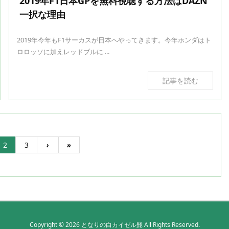
2019年F1日本GPを無料視聴する方法はDAZN
一択な理由
2019年今年もF1サーカスが日本へやってきます。今年ホンダはト
ロロッソに加えレッドブルに ...
記事を読む
2
3
›
»
Copyright ©
2026
となりの白カイゼル髭
All Rights Reserved.