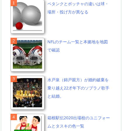
ペタンクとボッチャの違いは球・
場所・投げ方が異なる
NFLのチーム一覧と本拠地を地図
で確認
水戸泉（錦戸親方）が婚約破棄を
乗り越え22才年下のソプラノ歌手
と結婚。
箱根駅伝2020出場校のユニフォー
ムとタスキの色一覧