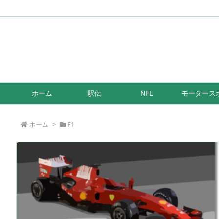
/*もしも簡単リンク*/
ホーム
駅伝
NFL
モータース
ホーム
>
F1