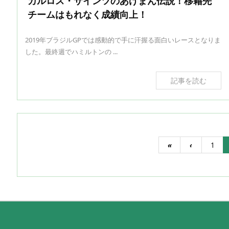
カルロス・サインツのあげまん伝説！移籍先
チームはもれなく成績向上！
2019年ブラジルGPでは感動的で手に汗握る面白いレースとなりま
した。最終週でハミルトンの ...
記事を読む
«
‹
1