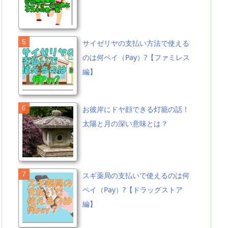
サイゼリヤの支払い方法で使える
のは何ペイ（Pay）?【ファミレス
編】
お彼岸にドヤ顔できる灯籠の話！
太陽と月の深い意味とは？
スギ薬局の支払いで使えるのは何
ペイ（Pay）?【ドラッグストア
編】