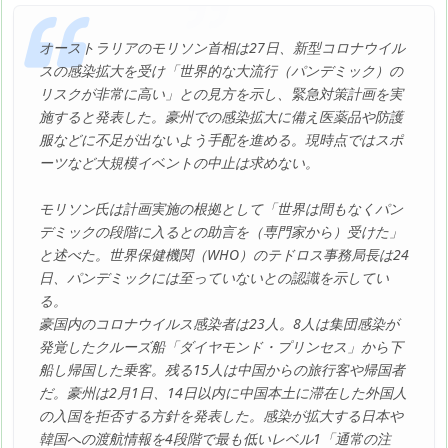
オーストラリアのモリソン首相は27日、新型コロナウイル
スの感染拡大を受け「世界的な大流行（パンデミック）の
リスクが非常に高い」との見方を示し、緊急対策計画を実
施すると発表した。豪州での感染拡大に備え医薬品や防護
服などに不足が出ないよう手配を進める。現時点ではスポ
ーツなど大規模イベントの中止は求めない。
モリソン氏は計画実施の根拠として「世界は間もなくパン
デミックの段階に入るとの助言を（専門家から）受けた」
と述べた。世界保健機関（WHO）のテドロス事務局長は24
日、パンデミックには至っていないとの認識を示してい
る。
豪国内のコロナウイルス感染者は23人。8人は集団感染が
発覚したクルーズ船「ダイヤモンド・プリンセス」から下
船し帰国した乗客。残る15人は中国からの旅行客や帰国者
だ。豪州は2月1日、14日以内に中国本土に滞在した外国人
の入国を拒否する方針を発表した。感染が拡大する日本や
韓国への渡航情報を4段階で最も低いレベル1「通常の注