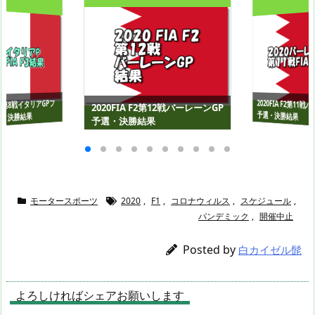
2020FIA F2第11
 F3第8戦イタリアGPフ
2020FIA F2第12戦バーレーンGP
予選・決勝結果
・決勝結果
予選・決勝結果
モータースポーツ
2020
,
F1
,
コロナウィルス
,
スケジュール
,
パンデミック
,
開催中止
Posted by
白カイゼル髭
よろしければシェアお願いします