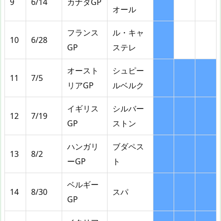
9
6/14
カナダGP
オール
フランス
ル・キャ
10
6/28
GP
ステレ
オースト
シュピー
11
7/5
リアGP
ルベルク
イギリス
シルバー
12
7/19
GP
ストン
ハンガリ
ブダペス
13
8/2
ーGP
ト
ベルギー
14
8/30
スパ
GP