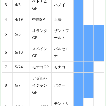
ベトナム
3
4/5
ハノイ
GP
4
4/19
中国GP
上海
オランダ
ザントフ
5
5/3
GP
ールト
スペイン
バルセロ
6
5/10
GP
ナ
7
5/24
モナコGP
モナコ
アゼルバ
8
6/7
イジャン
バクー
GP
モントリ