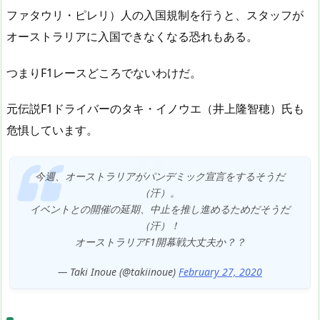
ファタウリ・ピレリ）人の入国規制を行うと、スタッフが
オーストラリアに入国できなくなる恐れもある。
つまりF1レースどころでないわけだ。
元伝説F1ドライバーのタキ・イノウエ（井上隆智穂）氏も
危惧しています。
今週、オーストラリアがパンデミック宣言をするそうだ
（汗）。
イベントとの開催の延期、中止を推し進めるためだそうだ
（汗）！
オーストラリアF1開幕戦大丈夫か？？
— Taki Inoue (@takiinoue)
February 27, 2020