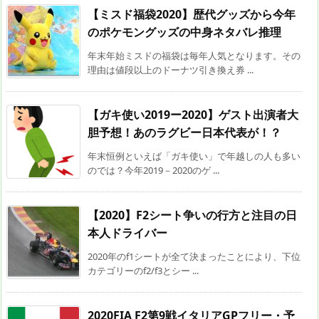
【ミスド福袋2020】歴代グッズから今年
のポケモングッズの中身ネタバレ推理
年末年始ミスドの福袋は毎年人気となります。その
理由は値段以上のドーナツ引き換え券 ...
【ガキ使い2019ー2020】ゲスト出演者大
胆予想！あのラグビー日本代表が！？
年末恒例といえば「ガキ使い」で年越しの人も多い
のでは？今年2019－2020のゲ ...
【2020】F2シート争いの行方と注目の日
本人ドライバー
2020年のf1シートが全て決まったことにより、下位
カテゴリーのf2/f3とシー ...
2020FIA F2第9戦イタリアGPフリー・予