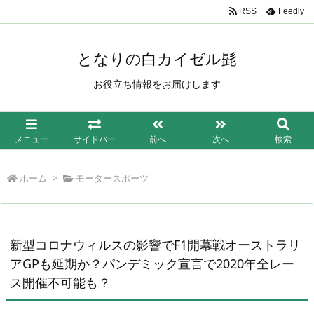
/*もしも簡単リンク*/
RSS
Feedly
となりの白カイゼル髭
お役立ち情報をお届けします
メニュー
サイドバー
前へ
次へ
検索
ホーム
>
モータースポーツ
新型コロナウィルスの影響でF1開幕戦オーストラリ
アGPも延期か？パンデミック宣言で2020年全レー
ス開催不可能も？