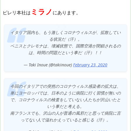
ミラノ
ピレリ本社は
にあります。
イタリア国内も、もう激しくコロナウィルスが、拡散してい
る状況だ（汗）。
ベニスとクレモナは、壊滅状態で、国際空港が閉鎖されるの
は、時間の問題だという事だ（汗）！！
— Taki Inoue (@takiinoue)
February 23, 2020
今回のイタリアでの突然のコロナウィルス感染者の拡大は、
単にヨーロッパでは、日本のように病院に行く習慣が無いの
で、コロナウィルスの検査をしていない人たちが沢山いたと
いう事だと考える。
南フランスでも、沢山の人が普通の風邪だと思って病院に言
ってない人で溢れかえっていると感じる（汗）。