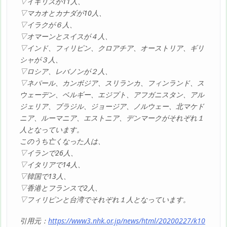
▽イギリスが11人、
▽マカオとカナダが10人、
▽イラクが６人、
▽オマーンとスイスが４人、
▽インド、フィリピン、クロアチア、オーストリア、ギリ
シャが３人、
▽ロシア、レバノンが２人、
▽ネパール、カンボジア、スリランカ、フィンランド、ス
ウェーデン、ベルギー、エジプト、アフガニスタン、アル
ジェリア、ブラジル、ジョージア、ノルウェー、北マケド
ニア、ルーマニア、エストニア、デンマークがそれぞれ１
人となっています。
このうち亡くなった人は、
▽イランで26人、
▽イタリアで14人、
▽韓国で13人、
▽香港とフランスで2人、
▽フィリピンと台湾でそれぞれ１人となっています。
引用元：
https://www3.nhk.or.jp/news/html/20200227/k10