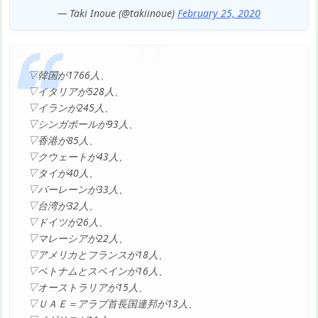
— Taki Inoue (@takiinoue)
February 25, 2020
▽韓国が1766人、
▽イタリアが528人、
▽イランが245人、
▽シンガポールが93人、
▽香港が85人、
▽クウェートが43人、
▽タイが40人、
▽バーレーンが33人、
▽台湾が32人、
▽ドイツが26人、
▽マレーシアが22人、
▽アメリカとフランスが18人、
▽ベトナムとスペインが16人、
▽オーストラリアが15人、
▽ＵＡＥ＝アラブ首長国連邦が13人、