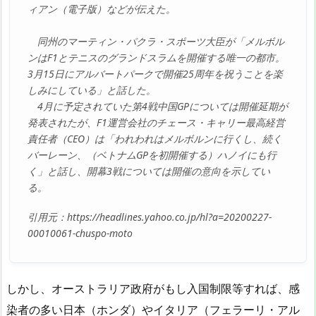
ィアン（電子版）などが伝えた。
同州のマーティン・パクラ・スポーツ大臣が「メルボル
ンはF1とテニスのグランドスラムを開催する唯一の都市。
3月15日にアルバートパークで開催25周年を祝うことを楽
しみにしている」と話した。
4月に予定されていた第4戦中国GPについては開催延期が
発表されたが、F1運営会社のチェース・キャリー最高経営
責任者（CEO）は「われわれはメルボルンに行くし、続く
バーレーン、（ベトナムGPを初開催する）ハノイにも行
く」と話し、開幕3戦については開催の意向を示してい
る。
引用元：https://headlines.yahoo.co.jp/hl?a=20200227-
00010061-chuspo-moto
しかし、オーストラリア政府がもし入国制限等すれば、感
染者の多い日本（ホンダ）やイタリア（フェラーリ・アル