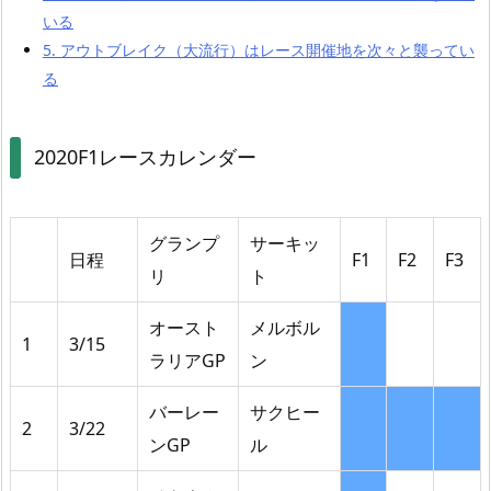
いる
5.
アウトブレイク（大流行）はレース開催地を次々と襲ってい
る
2020F1レースカレンダー
グランプ
サーキッ
日程
F1
F2
F3
リ
ト
オースト
メルボル
1
3/15
ラリアGP
ン
バーレー
サクヒー
2
3/22
ンGP
ル