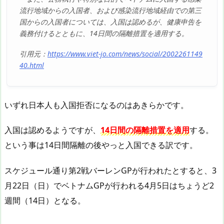
流行地域からの入国者、および感染流行地域経由での第三
国からの入国者については、入国は認めるが、健康申告を
義務付けるとともに、14日間の隔離措置を適用する。
引用元：
https://www.viet-jo.com/news/social/2002261149
40.html
いずれ日本人も入国拒否になるのはあきらかです。
入国は認めるようですが、
14日間の隔離措置を適用
する。
という事は14日間隔離の後やっと入国できる訳です。
スケジュール通り第2戦バーレンGPが行われたとすると、3
月22日（日）でベトナムGPが行われる4月5日はちょうど2
週間（14日）となる。