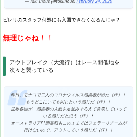
— Taki Inoue (@takiinoue)
February 24, 2020
ピレリのスタッフ何処にも入国できなくなるんじゃ？
！！
無理じゃね
アウトブレイク（大流行）はレース開催地を
次々と襲っている
昨日、モナコで二人のコロナウィルス感染者が出た（汗）！
もうどこにいても同じという感じだ（汗）！
世界各国が、感染者の人数を足並みそろえて発表していって
いる感じだと思う（汗）！
オーストラリアF1開幕戦もこのままではフェラーリチームが
行けないので、アウトっていう感じだ（汗）！