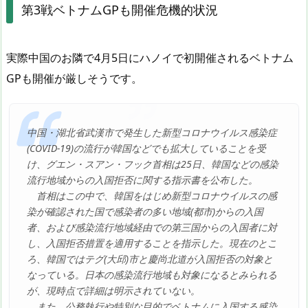
第3戦ベトナムGPも開催危機的状況
実際中国のお隣で4月5日にハノイで初開催されるベトナム
GPも開催が厳しそうです。
中国・湖北省武漢市で発生した新型コロナウイルス感染症
(COVID-19)の流行が韓国などでも拡大していることを受
け、グエン・スアン・フック首相は25日、韓国などの感染
流行地域からの入国拒否に関する指示書を公布した。
首相はこの中で、韓国をはじめ新型コロナウイルスの感
染が確認された国で感染者の多い地域(都市)からの入国
者、および感染流行地域経由での第三国からの入国者に対
し、入国拒否措置を適用することを指示した。現在のとこ
ろ、韓国ではテグ(大邱)市と慶尚北道が入国拒否の対象と
なっている。日本の感染流行地域も対象になるとみられる
が、現時点で詳細は明示されていない。
また、公務執行や特別な目的でベトナムに入国する感染