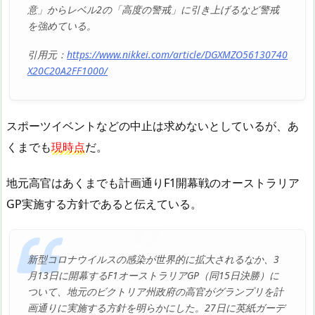
意」からレベル2の「高度の警戒」に引き上げるなど警戒
を強めている。
引用元：
https://www.nikkei.com/article/DGXMZO56130740
X20C20A2FF1000/
スポーツイベントなどの中止は求めないとしているが、あ
くまでも
現時点
だ。
地元高官はあくまでも計画通りF1開幕戦のオーストラリア
GP実施する方針であると伝えている。
新型コロナウイルスの感染が世界的に拡大されるなか、3
月13日に開幕するF1オーストラリアGP（同15日決勝）に
ついて、地元のビクトリア州政府の高官がグランプリを計
画通りに実施する方針を明らかにした。27日に英紙ガーデ