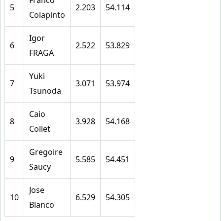
5
2.203
54.114
Colapinto
Igor
6
2.522
53.829
FRAGA
Yuki
7
3.071
53.974
Tsunoda
Caio
8
3.928
54.168
Collet
Gregoire
9
5.585
54.451
Saucy
Jose
10
6.529
54.305
Blanco