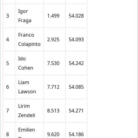
Igor
3
1.499
54.028
Fraga
Franco
4
2.925
54.093
Colapinto
Ido
5
7.530
54.242
Cohen
Liam
6
7.712
54.085
Lawson
Lirim
7
8.513
54.271
Zendeli
Emilien
8
9.620
54.186