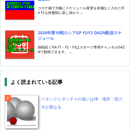
コロナ禍で大幅にスケジュール変更を余儀なくされたFI
A F2も終盤戦に差し掛かり ...
2020年第10戦ロシアGP FI/F2 DAZN配信スケ
ジュール
熱戦続くFIA F1・F2・F3はスポーツ専用チャンネルDAZ
Nで観戦できます。 ...
よく読まれている記事
ペタンクとボッチャの違いは球・場所・投げ
方が異なる