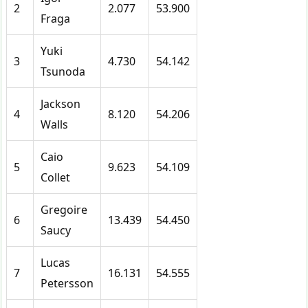
2
2.077
53.900
Fraga
Yuki
3
4.730
54.142
Tsunoda
Jackson
4
8.120
54.206
Walls
Caio
5
9.623
54.109
Collet
Gregoire
6
13.439
54.450
Saucy
Lucas
7
16.131
54.555
Petersson