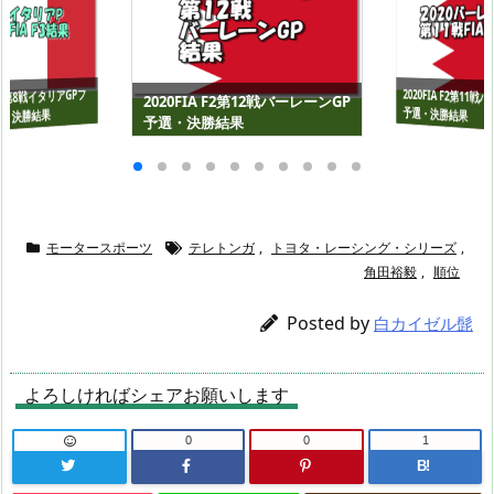
2020FIA F2第11
 F3第8戦イタリアGPフ
2020FIA F2第12戦バーレーンGP
予選・決勝結果
・決勝結果
予選・決勝結果
モータースポーツ
テレトンガ
,
トヨタ・レーシング・シリーズ
,
角田裕毅
,
順位
Posted by
白カイゼル髭
よろしければシェアお願いします
0
0
1
B!