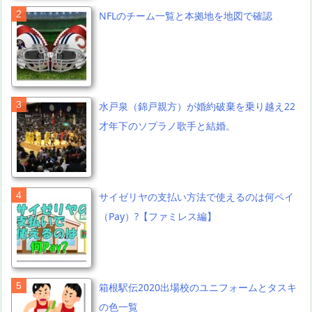
NFLのチーム一覧と本拠地を地図で確認
水戸泉（錦戸親方）が婚約破棄を乗り越え22
才年下のソプラノ歌手と結婚。
サイゼリヤの支払い方法で使えるのは何ペイ
（Pay）?【ファミレス編】
箱根駅伝2020出場校のユニフォームとタスキ
の色一覧