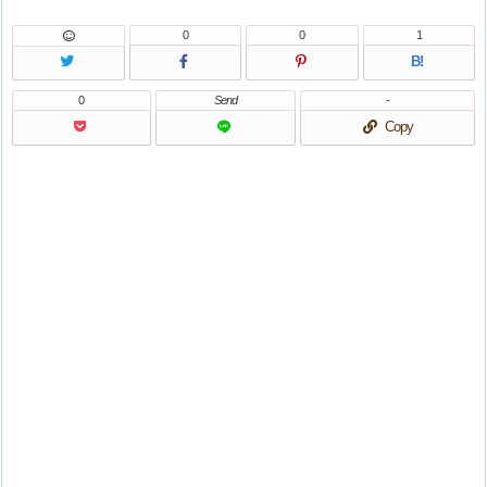
0
0
1
B!
0
Send
-
Copy