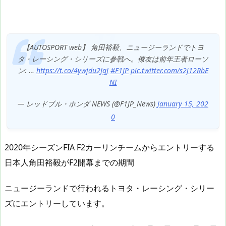
【AUTOSPORT web】 角田裕毅、ニュージーランドでトヨ
タ・レーシング・シリーズに参戦へ。僚友は前年王者ローソ
ン: …
https://t.co/4ywjdu2JgJ
#F1JP
pic.twitter.com/s2j12RbE
NI
— レッドブル・ホンダ NEWS (@F1JP_News)
January 15, 202
0
2020年シーズンFIA F2カーリンチームからエントリーする
日本人角田裕毅がF2開幕までの期間
ニュージーランドで行われるトヨタ・レーシング・シリー
ズにエントリーしています。