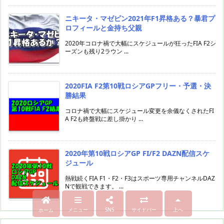
ニキータ・マゼピン2021年F1昇格ある？暴君プ
ロフィールと金持ち父親
2020年コロナ禍で大幅にスケジュールが狂ったFIA F2シ
ーズンも残り2ラウン ...
2020FIA F2第10戦ロシアGPフリー・予選・決
勝結果
コロナ禍で大幅にスケジュール変更を余儀なくされたFI
A F2も終盤戦に差し掛かり ...
2020年第10戦ロシアGP FI/F2 DAZN配信スケ
ジュール
熱戦続くFIA F1・F2・F3はスポーツ専用チャンネルDAZ
Nで観戦できます。 ...
メニュー
SNS
サイドバー
上へ
ホーム