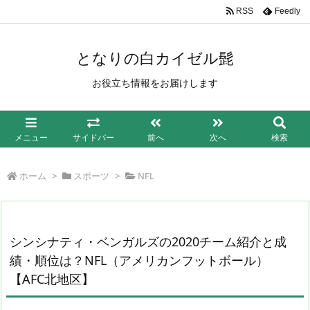
/*もしも簡単リンク*/
RSS
Feedly
となりの白カイゼル髭
お役立ち情報をお届けします
メニュー
サイドバー
前へ
次へ
検索
ホーム
>
スポーツ
>
NFL
シンシナティ・ベンガルズの2020チーム紹介と成
績・順位は？NFL（アメリカンフットボール）
【AFC北地区】