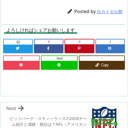
Posted by
白カイゼル髭
よろしければシェアお願いします
0
0
1
B!
0
Send
-
Copy
Next
ピッツバーグ・スティ―ラ―ズの2020チー
ム紹介と成績・順位は？NFL（アメリカン