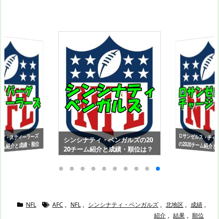
ロサンゼルス・チャ
の2020チーム紹介
は？NFL（アメリ
グ・スティ―ラ―ズ
シンシナティ・ベンガルズの20
チーム紹介と成績・順位
20チーム紹介と成績・順位は？
（アメリカンフットボ
NFL（アメリカンフットボー
ール）【AFC西地区
FC北地区】
ル）【AFC北地区】
NFL
AFC
,
NFL
,
シンシナティ・ベンガルズ
,
北地区
,
成績
,
紹介
,
結果
,
順位