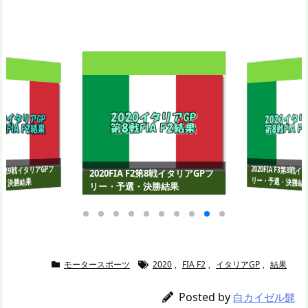
2020FIA F3第8戦
 F2第9戦イタリアGPフ
2020FIA F2第8戦イタリアGPフ
リー・予選・決勝結
・決勝結果
リー・予選・決勝結果
モータースポーツ
2020
,
FIA F2
,
イタリアGP
,
結果
Posted by
白カイゼル髭