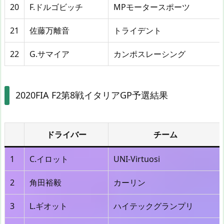
20
F.ドルゴビッチ
MPモータースポーツ
21
佐藤万離音
トライデント
22
G.サマイア
カンポスレーシング
2020FIA F2第8戦イタリアGP予選結果
ドライバー
チーム
1
C.イロット
UNI-Virtuosi
2
角田裕毅
カーリン
3
L.ギオット
ハイテックグランプリ