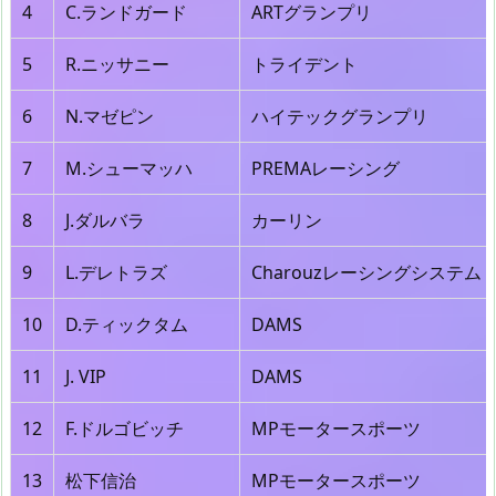
4
C.ランドガード
ARTグランプリ
5
R.ニッサニー
トライデント
6
N.マゼピン
ハイテックグランプリ
7
M.シューマッハ
PREMAレーシング
8
J.ダルバラ
カーリン
9
L.デレトラズ
Charouzレーシングシステム
10
D.ティックタム
DAMS
11
J. VIP
DAMS
12
F.ドルゴビッチ
MPモータースポーツ
13
松下信治
MPモータースポーツ