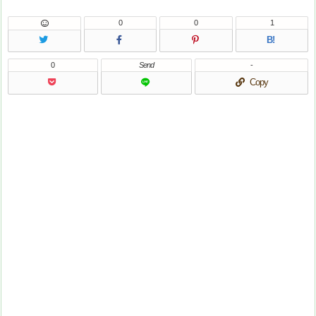
0
0
1
B!
0
Send
-
Copy