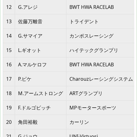
12
G.アレジ
BWT HWA RACELAB
13
佐藤万離音
トライデント
14
G.サマイア
カンポスレーシング
15
L.ギオット
ハイテックグランプリ
16
A.マルケロフ
BWT HWA RACELAB
17
P.ピケ
Charouzレーシングシステム
18
M.アームストロング
ARTグランプリ
19
F.ドルゴビッチ
MPモータースポーツ
20
角田裕毅
カーリン
21
G.ジョウ
UNI-Virtuosi