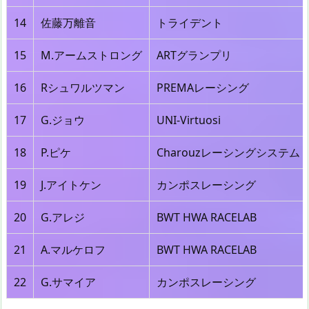
14
佐藤万離音
トライデント
15
M.アームストロング
ARTグランプリ
16
Rシュワルツマン
PREMAレーシング
17
G.ジョウ
UNI-Virtuosi
18
P.ピケ
Charouzレーシングシステム
19
J.アイトケン
カンポスレーシング
20
G.アレジ
BWT HWA RACELAB
21
A.マルケロフ
BWT HWA RACELAB
22
G.サマイア
カンポスレーシング