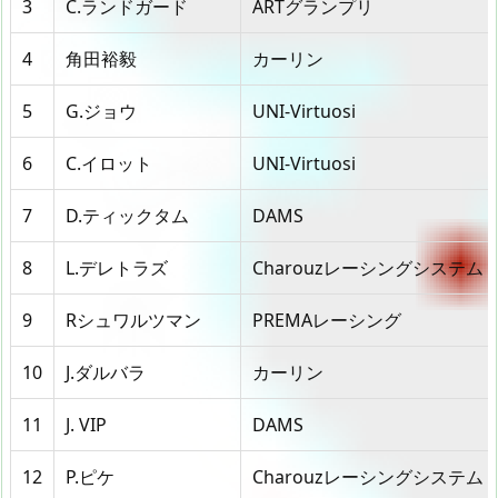
3
C.ランドガード
ARTグランプリ
4
角田裕毅
カーリン
5
G.ジョウ
UNI-Virtuosi
6
C.イロット
UNI-Virtuosi
7
D.ティックタム
DAMS
8
L.デレトラズ
Charouzレーシングシステム
9
Rシュワルツマン
PREMAレーシング
10
J.ダルバラ
カーリン
11
J. VIP
DAMS
12
P.ピケ
Charouzレーシングシステム