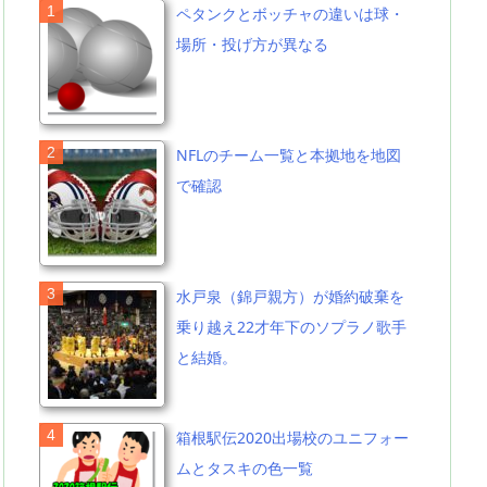
ペタンクとボッチャの違いは球・
場所・投げ方が異なる
NFLのチーム一覧と本拠地を地図
で確認
水戸泉（錦戸親方）が婚約破棄を
乗り越え22才年下のソプラノ歌手
と結婚。
箱根駅伝2020出場校のユニフォー
ムとタスキの色一覧