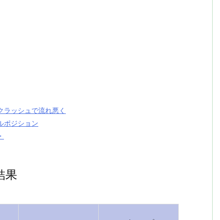
クラッシュで流れ悪く
ルポジション
・
結果