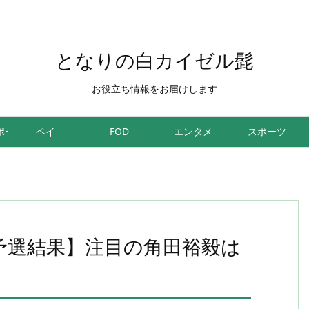
となりの白カイゼル髭
お役立ち情報をお届けします
ポーツ
ペイ
FOD
エンタメ
スポーツ
リ予選結果】注目の角田裕毅は