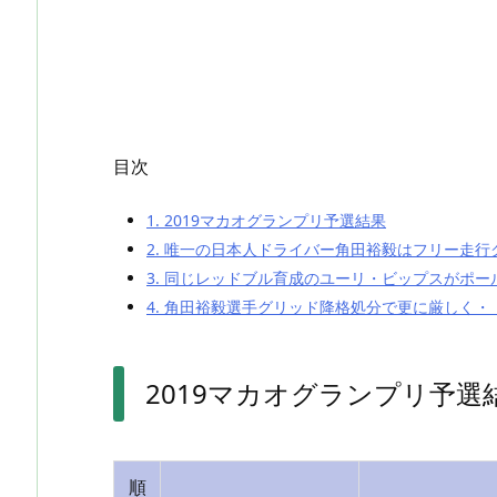
目次
1.
2019マカオグランプリ予選結果
2.
唯一の日本人ドライバー角田裕毅はフリー走行
3.
同じレッドブル育成のユーリ・ビップスがポー
4.
角田裕毅選手グリッド降格処分で更に厳しく・
2019マカオグランプリ予選
順