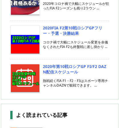
2020年コロナ禍で大幅にスケジュールが狂
ったFIA F2シーズンも残り2ラウン ...
2020FIA F2第10戦ロシアGPフリ
ー・予選・決勝結果
コロナ禍で大幅にスケジュール変更を余儀
なくされたFIA F2も終盤戦に差し掛かり ...
2020年第10戦ロシアGP FI/F2 DAZ
N配信スケジュール
熱戦続くFIA F1・F2・F3はスポーツ専用チ
ャンネルDAZNで観戦できます。 ...
よく読まれている記事