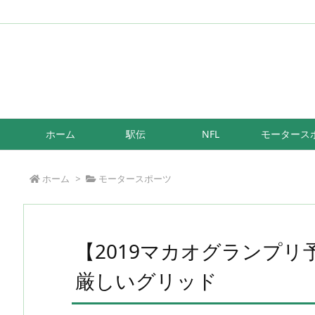
/*もしも簡単リンク*/
ホーム
駅伝
NFL
モータース
ホーム
>
モータースポーツ
【2019マカオグランプ
厳しいグリッド