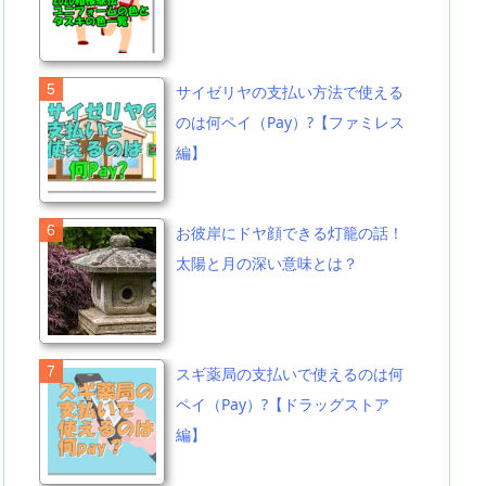
サイゼリヤの支払い方法で使える
のは何ペイ（Pay）?【ファミレス
編】
お彼岸にドヤ顔できる灯籠の話！
太陽と月の深い意味とは？
スギ薬局の支払いで使えるのは何
ペイ（Pay）?【ドラッグストア
編】