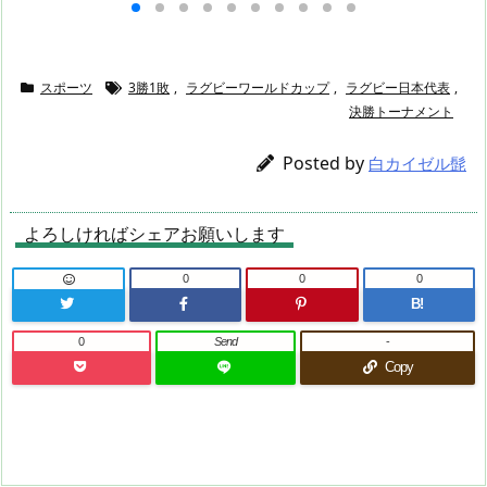
ール）【AFC西地区】
スポーツ
3勝1敗
,
ラグビーワールドカップ
,
ラグビー日本代表
,
決勝トーナメント
Posted by
白カイゼル髭
よろしければシェアお願いします
0
0
0
B!
0
Send
-
Copy