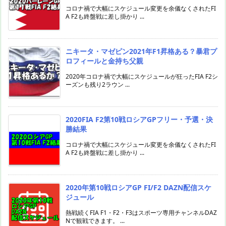
コロナ禍で大幅にスケジュール変更を余儀なくされたFI
A F2も終盤戦に差し掛かり ...
ニキータ・マゼピン2021年F1昇格ある？暴君プ
ロフィールと金持ち父親
2020年コロナ禍で大幅にスケジュールが狂ったFIA F2シ
ーズンも残り2ラウン ...
2020FIA F2第10戦ロシアGPフリー・予選・決
勝結果
コロナ禍で大幅にスケジュール変更を余儀なくされたFI
A F2も終盤戦に差し掛かり ...
2020年第10戦ロシアGP FI/F2 DAZN配信スケ
ジュール
熱戦続くFIA F1・F2・F3はスポーツ専用チャンネルDAZ
Nで観戦できます。 ...