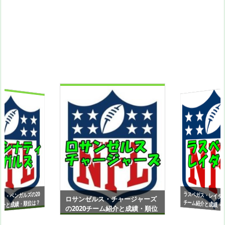
ラスベガス・レイダー
チーム紹介と成績・
L（アメリカンフッ
ィ・ベンガルズの20
ロサンゼルス・チャージャーズ
紹介と成績・順位は？
の2020チーム紹介と成績・順位
メリカンフットボー
は？NFL（アメリカンフットボ
【AFC西地区】
C北地区】