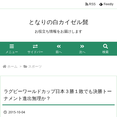
/*もしも簡単リンク*/
RSS
Feedly
となりの白カイゼル髭
お役立ち情報をお届けします
メニュー
サイドバー
前へ
次へ
検索
ホーム
>
スポーツ
ラグビーワールドカップ日本３勝１敗でも決勝トー
ナメント進出無理か？
2015-10-04