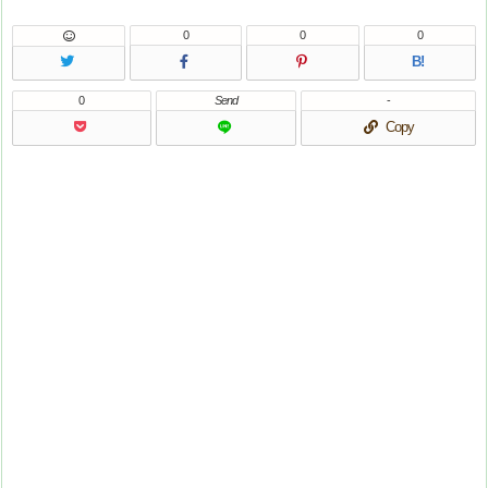
0
0
0
B!
0
Send
-
Copy