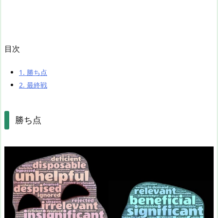
目次
1.
勝ち点
2.
最終戦
勝ち点