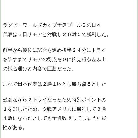
ラグビーワールドカップ予選プールＢの日本
代表は３日サモアと対戦し２６対５で勝利した。
前半から優位に試合を進め後半２４分にトライ
を許すまでサモアの得点を０に抑え得点差以上
の試合運びと内容で圧勝だった。
これで日本代表は２勝１敗とし勝ち点８とした。
残念ながら２トライだったため特別ポイントの
１を逃したため、次戦アメリカに勝利して３勝
１敗になったとしても予選敗退してしまう可能
性がある。