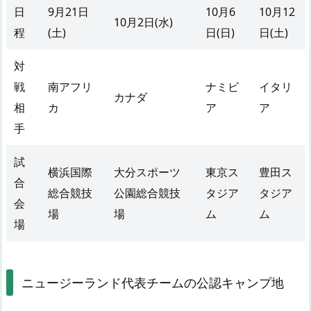
日
9月21日
10月6
10月12
10月2日(水)
程
(土)
日(日)
日(土)
対
戦
南アフリ
ナミビ
イタリ
カナダ
相
カ
ア
ア
手
試
横浜国際
大分スポーツ
東京ス
豊田ス
合
総合競技
公園総合競技
タジア
タジア
会
場
場
ム
ム
場
ニュージーランド代表チームの公認キャンプ地