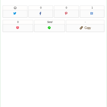
0
0
1
B!
0
Send
-
Copy