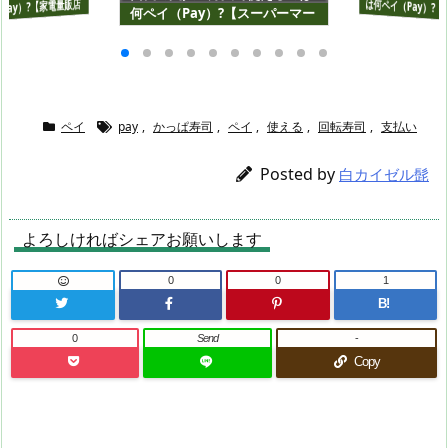
Pay）?【家電量販店
何ペイ（Pay）?【スーパーマー
ーケット編】
ケット編】
ペイ
pay
,
かっぱ寿司
,
ペイ
,
使える
,
回転寿司
,
支払い
Posted by
白カイゼル髭
よろしければシェアお願いします
0
0
1
B!
0
Send
-
Copy