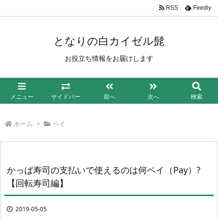
/*もしも簡単リンク*/
RSS
Feedly
となりの白カイゼル髭
お役立ち情報をお届けします
メニュー
サイドバー
前へ
次へ
検索
ホーム
>
ペイ
かっぱ寿司の支払いで使えるのは何ペイ（Pay）?
【回転寿司編】
2019-05-05