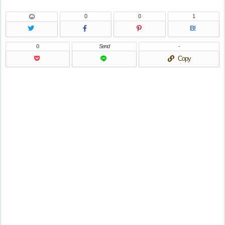
0
0
1
B!
0
Send
-
Copy