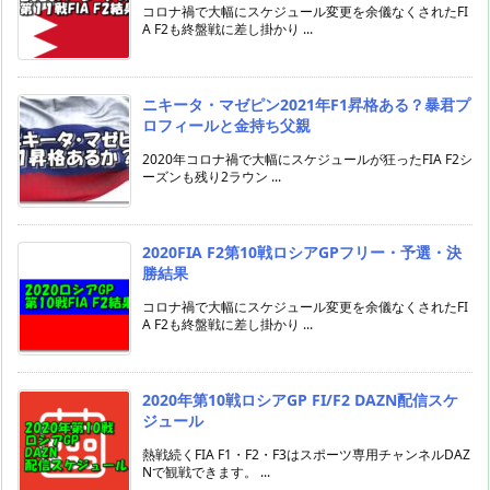
コロナ禍で大幅にスケジュール変更を余儀なくされたFI
A F2も終盤戦に差し掛かり ...
ニキータ・マゼピン2021年F1昇格ある？暴君プ
ロフィールと金持ち父親
2020年コロナ禍で大幅にスケジュールが狂ったFIA F2シ
ーズンも残り2ラウン ...
2020FIA F2第10戦ロシアGPフリー・予選・決
勝結果
コロナ禍で大幅にスケジュール変更を余儀なくされたFI
A F2も終盤戦に差し掛かり ...
2020年第10戦ロシアGP FI/F2 DAZN配信スケ
ジュール
熱戦続くFIA F1・F2・F3はスポーツ専用チャンネルDAZ
Nで観戦できます。 ...