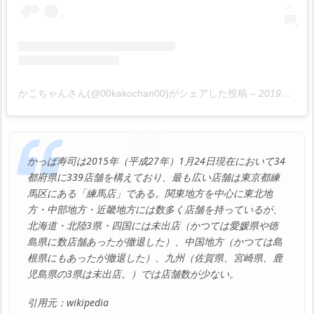
かこちゃんさん(@00kakochan00)がシェアした投稿
–
2019年 4月月27日午前3時24分PDT
かっぱ寿司は2015年（平成27年）1月24日現在において34
都府県に339店舗を構えており、最も広い店舗は東京都練
馬区にある「練馬店」である。関東地方を中心に東北地
方・中部地方・近畿地方には数多く店舗を持っているが、
北海道・北陸3県・四国には未出店（かつては愛媛県や徳
島県に数店舗あったが撤退した）、中国地方（かつては島
根県にもあったが撤退した）、九州（佐賀県、宮崎県、鹿
児島県の3県は未出店。）では店舗数が少ない。
引用元：wikipedia