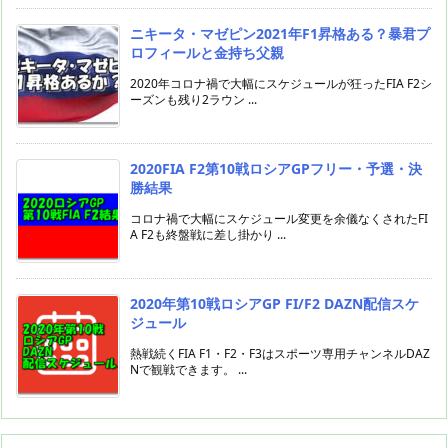
ニキータ・マゼピン2021年F1昇格ある？暴君プ
ロフィールと金持ち父親
2020年コロナ禍で大幅にスケジュールが狂ったFIA F2シ
ーズンも残り2ラウン ...
2020FIA F2第10戦ロシアGPフリー・予選・決
勝結果
コロナ禍で大幅にスケジュール変更を余儀なくされたFI
A F2も終盤戦に差し掛かり ...
2020年第10戦ロシアGP FI/F2 DAZN配信スケ
ジュール
熱戦続くFIA F1・F2・F3はスポーツ専用チャンネルDAZ
Nで観戦できます。 ...