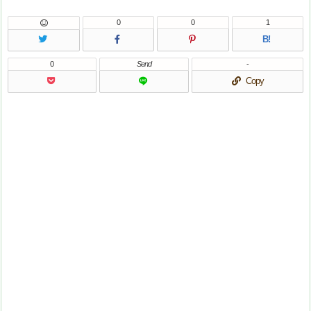
0
0
1
B!
0
Send
-
Copy