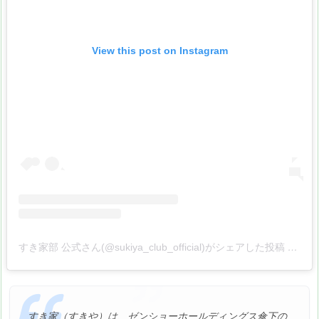
View this post on Instagram
すき家部 公式さん(@sukiya_club_official)がシェアした投稿
–
201
すき家（すきや）は、ゼンショーホールディングス傘下の