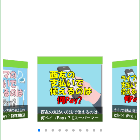
ライフの支払い方法
は何ペイ（Pay）?
払い方法で使えるの
西友の支払い方法で使えるのは
Pay）?【家電量販店
何ペイ（Pay）?【スーパーマー
ーケット編】
ケット編】