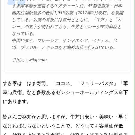
すき家本部が運営する牛丼チェーン店。47都道府県・日本
国内店舗数最多の合計1,956店舗（2017年9月現在）を展開
している。店舗の看板には屋号とともに、「牛丼」と「カ
レー」の文字が使われており、牛丼とカレーが主力商品と
なっている。
中国やタイ、マレーシア、インドネシア、ベトナム、台
湾、ブラジル、メキシコなど海外出店も行われている。
引用元：wikipedia
すき家は「はま寿司」「ココス」「ジョリーパスタ」「華
屋与兵衛」など多数あるゼンショーホールディングス傘下
にあります。
皆さんご存知かと思いますが、牛丼は安い・美味い・早く
なければならないということで、どうしても客単価が低
く、価格を上げると客が減り、価格を下げると客は増える