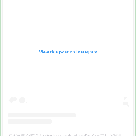
View this post on Instagram
すき家部 公式さん(@sukiya_club_official)がシェアした投稿
–
201