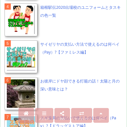
箱根駅伝2020出場校のユニフォームとタスキ
の色一覧
サイゼリヤの支払い方法で使えるのは何ペイ
（Pay）?【ファミレス編】
お彼岸にドヤ顔できる灯籠の話！太陽と月の
深い意味とは？
スギ薬局の支払いで使えるのは何ペイ（Pa
メニュー
SNS
サイドバー
上へ
ホーム
y）?【ドラッグストア編】