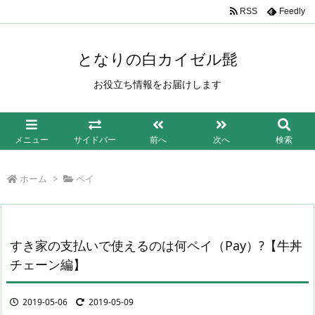
/*もしも簡単リンク*/
RSS
Feedly
となりの白カイゼル髭
お役立ち情報をお届けします
メニュー
サイドバー
前へ
次へ
検索
ホーム
>
ペイ
すき家の支払いで使えるのは何ペイ（Pay）?【牛丼
チェーン編】
2019-05-06
2019-05-09