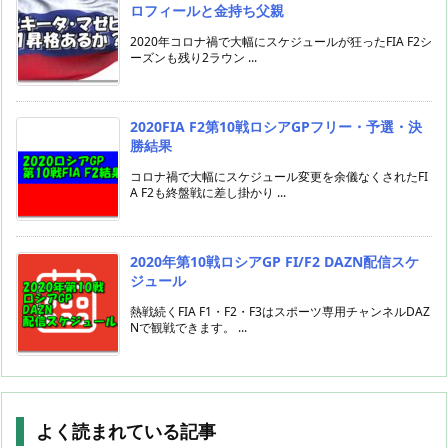
ロフィールと金持ち父親
2020年コロナ禍で大幅にスケジュールが狂ったFIA F2シ
ーズンも残り2ラウン ...
2020FIA F2第10戦ロシアGPフリー・予選・決
勝結果
コロナ禍で大幅にスケジュール変更を余儀なくされたFI
A F2も終盤戦に差し掛かり ...
2020年第10戦ロシアGP FI/F2 DAZN配信スケ
ジュール
熱戦続くFIA F1・F2・F3はスポーツ専用チャンネルDAZ
Nで観戦できます。 ...
よく読まれている記事