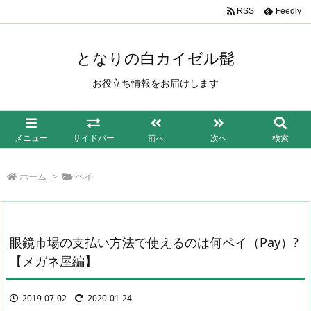
/*もしも簡単リンク*/
RSS
Feedly
となりの白カイゼル髭
お役立ち情報をお届けします
メニュー
サイドバー
前へ
次へ
検索
ホーム
>
ペイ
眼鏡市場の支払い方法で使えるのは何ペイ（Pay）?
【メガネ屋編】
2019-07-02
2020-01-24