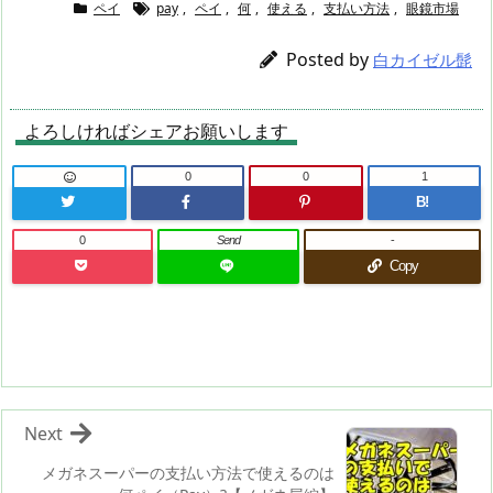
ペイ
pay
,
ペイ
,
何
,
使える
,
支払い方法
,
眼鏡市場
Posted by
白カイゼル髭
よろしければシェアお願いします
0
0
1
B!
0
Send
-
Copy
Next
メガネスーパーの支払い方法で使えるのは