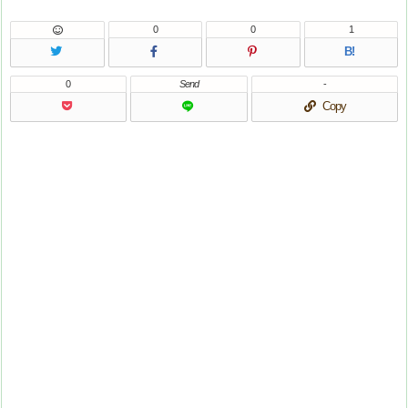
0
0
1
B!
0
Send
-
Copy