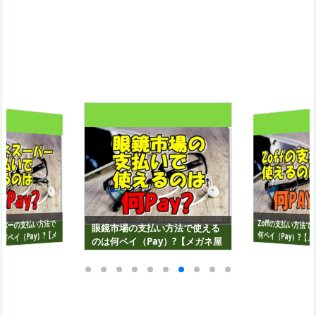
Zoffの支払い方法
パーの支払い方法で
眼鏡市場の支払い方法で使える
何ペイ（Pay）?【
何ペイ（Pay）?【メ
のは何ペイ（Pay）?【メガネ屋
】
編】