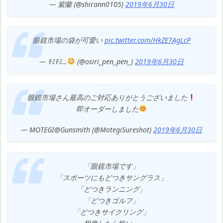
— 紫蘭 (@shirann0105)
2019年6月30日
眼鏡市場の袋が可愛い
pic.twitter.com/HkZE7AgLcP
— ﾓﾐﾓﾐ…
(@osiri_pen_pen_)
2019年6月30日
眼鏡市場さん最高のご対応ありがとうございました
即オーダーしました
— MOTEGI@Gunsmith (@MotegiSureshot)
2019年6月30日
「眼鏡市場です」
「スポーツにもどつきサングラス」
「どつきランニング」
「どつきゴルフ」
「どつきサイクリング」