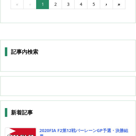
«
‹
1
2
3
4
5
›
»
記事内検索
新着記事
2020FIA F2第12戦バーレーンGP予選・決勝結