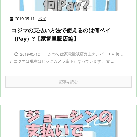
2019-05-11
ペイ
コジマの支払い方法で使えるのは何ペイ
（Pay）?【家電量販店編】
かつては家電量販店売上ナンバー１を誇っ
2019-05-12
たコジマは現在はビックカメラ傘下となっています。 支 ...
記事を読む