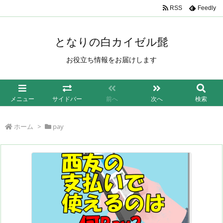
/*もしも簡単リンク*/
RSS
Feedly
となりの白カイゼル髭
お役立ち情報をお届けします
メニュー
サイドバー
前へ
次へ
検索
ホーム
>
pay