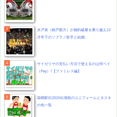
水戸泉（錦戸親方）が婚約破棄を乗り越え22
才年下のソプラノ歌手と結婚。
サイゼリヤの支払い方法で使えるのは何ペイ
（Pay）?【ファミレス編】
箱根駅伝2020出場校のユニフォームとタスキ
の色一覧