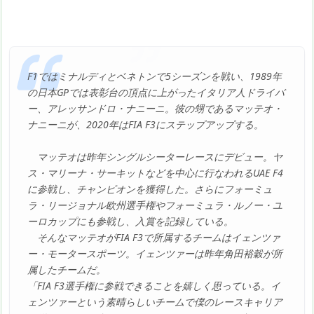
F1ではミナルディとベネトンで5シーズンを戦い、1989年
の日本GPでは表彰台の頂点に上がったイタリア人ドライバ
ー、アレッサンドロ・ナニーニ。彼の甥であるマッテオ・
ナニーニが、2020年はFIA F3にステップアップする。
マッテオは昨年シングルシーターレースにデビュー。ヤ
ス・マリーナ・サーキットなどを中心に行なわれるUAE F4
に参戦し、チャンピオンを獲得した。さらにフォーミュ
ラ・リージョナル欧州選手権やフォーミュラ・ルノー・ユ
ーロカップにも参戦し、入賞を記録している。
そんなマッテオがFIA F3で所属するチームはイェンツァ
ー・モータースポーツ。イェンツァーは昨年角田裕穀が所
属したチームだ。
「FIA F3選手権に参戦できることを嬉しく思っている。イ
ェンツァーという素晴らしいチームで僕のレースキャリア