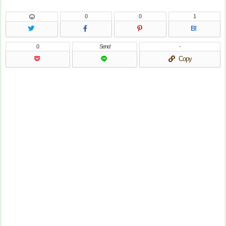
0
0
1
B!
0
Send
-
Copy