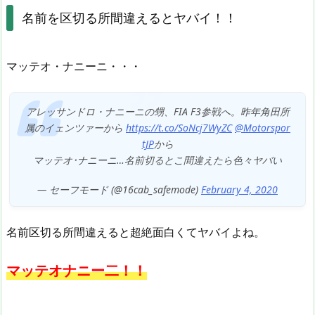
名前を区切る所間違えるとヤバイ！！
マッテオ・ナニーニ・・・
アレッサンドロ・ナニーニの甥、FIA F3参戦へ。昨年角田所
属のイェンツァーから
https://t.co/SoNcj7WyZC
@Motorspor
tJP
から
マッテオ･ナニーニ…名前切るとこ間違えたら色々ヤバい
— セーフモード (@16cab_safemode)
February 4, 2020
名前区切る所間違えると超絶面白くてヤバイよね。
マッテオナニー二！！