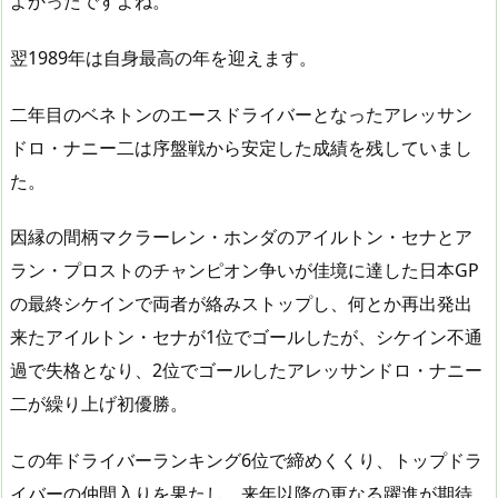
よかったですよね。
翌1989年は自身最高の年を迎えます。
二年目のベネトンのエースドライバーとなったアレッサン
ドロ・ナニー二は序盤戦から安定した成績を残していまし
た。
因縁の間柄マクラーレン・ホンダのアイルトン・セナとア
ラン・プロストのチャンピオン争いが佳境に達した日本GP
の最終シケインで両者が絡みストップし、何とか再出発出
来たアイルトン・セナが1位でゴールしたが、シケイン不通
過で失格となり、2位でゴールしたアレッサンドロ・ナニー
二が繰り上げ初優勝。
この年ドライバーランキング6位で締めくくり、トップドラ
イバーの仲間入りを果たし、来年以降の更なる躍進が期待