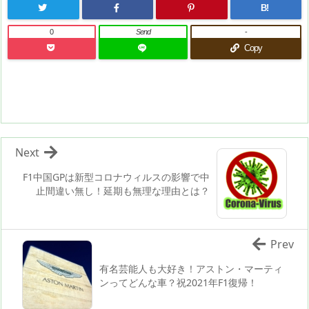
B!
0
Send
-
Copy
Next
F1中国GPは新型コロナウィルスの影響で中
止間違い無し！延期も無理な理由とは？
Prev
有名芸能人も大好き！アストン・マーティ
ンってどんな車？祝2021年F1復帰！