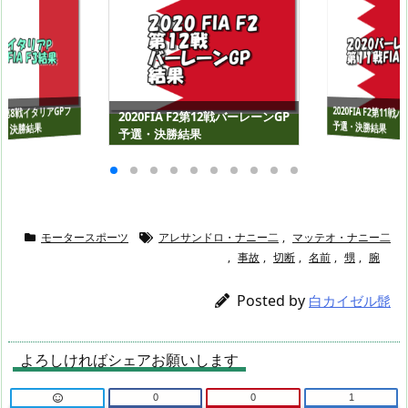
2020FIA F2第11
 F3第8戦イタリアGPフ
2020FIA F2第12戦バーレーンGP
予選・決勝結果
・決勝結果
予選・決勝結果
モータースポーツ
アレサンドロ・ナニー二
,
マッテオ・ナニー二
,
事故
,
切断
,
名前
,
甥
,
腕
Posted by
白カイゼル髭
よろしければシェアお願いします
0
0
1