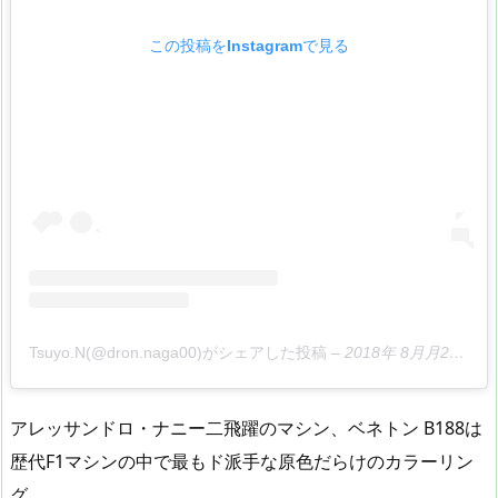
この投稿をInstagramで見る
Tsuyo.N(@dron.naga00)がシェアした投稿
–
2018年 8月月24日午前11時01分PDT
アレッサンドロ・ナニー二飛躍のマシン、ベネトン B188は
歴代F1マシンの中で最もド派手な原色だらけのカラーリン
グ