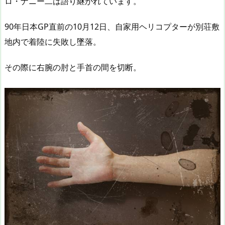
ロ・ナニー二は語り継がれています。
90年日本GP直前の10月12日、自家用ヘリコプターが別荘敷
地内で着陸に失敗し墜落。
その際に右腕の肘と手首の間を切断。