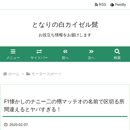
/*もしも簡単リンク*/
RSS
Feedly
となりの白カイゼル髭
お役立ち情報をお届けします
メニュー
サイドバー
前へ
次へ
検索
ホーム
>
モータースポーツ
F1懐かしのナニー二の甥マッテオの名前で区切る所
間違えるとヤバすぎる！
2020-02-07