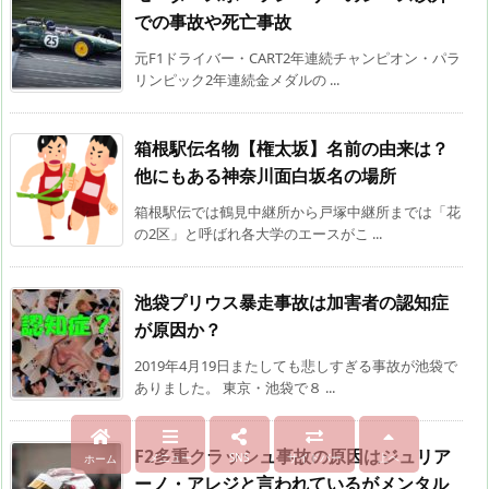
での事故や死亡事故
元F1ドライバー・CART2年連続チャンピオン・パラ
リンピック2年連続金メダルの ...
箱根駅伝名物【権太坂】名前の由来は？
他にもある神奈川面白坂名の場所
箱根駅伝では鶴見中継所から戸塚中継所までは「花
の2区」と呼ばれ各大学のエースがこ ...
池袋プリウス暴走事故は加害者の認知症
が原因か？
2019年4月19日またしても悲しすぎる事故が池袋で
ありました。 東京・池袋で８ ...
F2多重クラッシュ事故の原因はジュリア
メニュー
SNS
サイドバー
上へ
ホーム
ーノ・アレジと言われているがメンタル