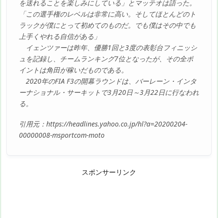
を送れることを楽しみにしている」とマッテオは語った。
「この選手権のレベルは非常に高い。そしてほとんどのト
ラックが僕にとって初めてのものだ。でも僕はその中でも
上手くやれる自信がある」
イェンツァーは昨年、優勝1回と3度の表彰台フィニッシ
ュを記録し、チームランキング7位となったが、その全ポ
イントは角田が稼いだものである。
2020年のFIA F3の開幕ラウンドは、バーレーン・インタ
ーナショナル・サーキットで3月20日～3月22日に行なわれ
る。
引用元：https://headlines.yahoo.co.jp/hl?a=20200204-
00000008-msportcom-moto
スポンサーリンク