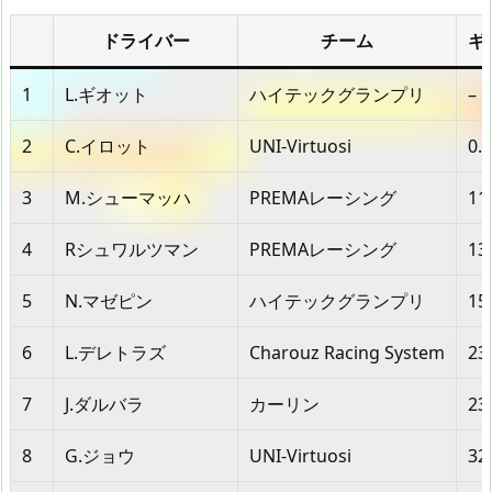
ドライバー
チーム
ギ
1
L.ギオット
ハイテックグランプリ
–
2
C.イロット
UNI-Virtuosi
0.
3
M.シューマッハ
PREMAレーシング
11
4
Rシュワルツマン
PREMAレーシング
13
5
N.マゼピン
ハイテックグランプリ
15
6
L.デレトラズ
Charouz Racing System
23
7
J.ダルバラ
カーリン
23
8
G.ジョウ
UNI-Virtuosi
32