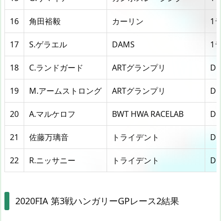
16
角田裕毅
カーリン
1
17
S.ゲラエル
DAMS
1
18
C.ランドガード
ARTグランプリ
DN
19
M.アームストロング
ARTグランプリ
DN
20
A.マルケロフ
BWT HWA RACELAB
DN
21
佐藤万璃音
トライデント
DN
22
R.ニッサニー
トライデント
DN
2020FIA 第3戦ハンガリーGPレース2結果