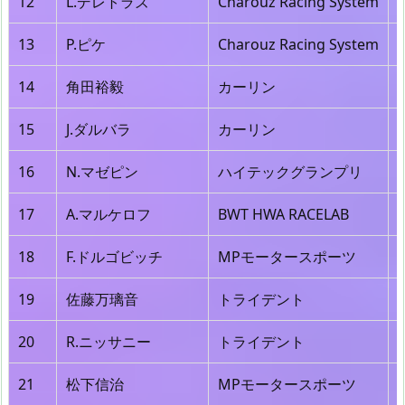
12
L.デレトラズ
Charouz Racing System
13
P.ピケ
Charouz Racing System
14
角田裕毅
カーリン
15
J.ダルバラ
カーリン
16
N.マゼピン
ハイテックグランプリ
17
A.マルケロフ
BWT HWA RACELAB
18
F.ドルゴビッチ
MPモータースポーツ
19
佐藤万璃音
トライデント
20
R.ニッサニー
トライデント
21
松下信治
MPモータースポーツ