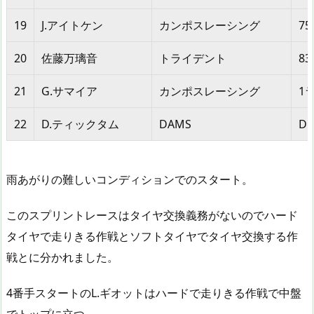
19
J.アイトケン
カンポスレーシング
75
20
佐藤万璃音
トライデント
83
21
G.サマイア
カンポスレーシング
1
22
D.ティックタム
DAMS
DN
雨あがりの難しいコンディションでのスタート。
このスプリントレースはタイヤ交換義務がないのでハード
タイヤで走りきる作戦とソフトタイヤでタイヤ交換する作
戦とに分かれました。
4番手スタートのL.ギオットはハードで走りきる作戦で中盤
でトップに立つ。