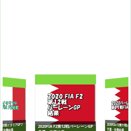
2020FIA F2第11
 F3第8戦イタリアGPフ
2020FIA F2第12戦バーレーンGP
予選・決勝結果
・決勝結果