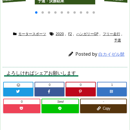
予選・決勝結果
モータースポーツ
2020
,
F2
,
ハンガリーGP
,
フリー走行
,
予選
Posted by
白カイゼル髭
よろしければシェアお願いします
0
0
1
B!
0
Send
-
Copy