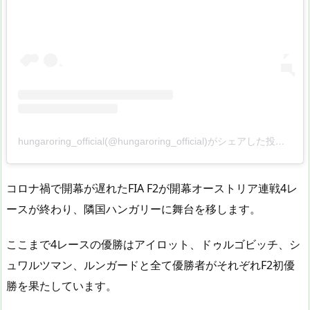
hungaroring_official(@hungaroring_official)がシェアした投稿
–
2
コロナ禍で開幕が遅れたFIA F2が開幕オーストリア連戦4レ
ースが終わり、隣国ハンガリーに舞台を移します。
ここまで4レースの優勝はアイロット、ドゥルゴビッチ、シ
ュワルツマン、ルンガードと全て優勝者がそれぞれF2初優
勝を果たしています。