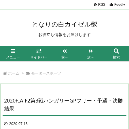
/*もしも簡単リンク*/
RSS
Feedly
となりの白カイゼル髭
お役立ち情報をお届けします
メニュー
サイドバー
前へ
次へ
検索
ホーム
>
モータースポーツ
2020FIA F2第3戦ハンガリーGPフリー・予選・決勝
結果
2020-07-18