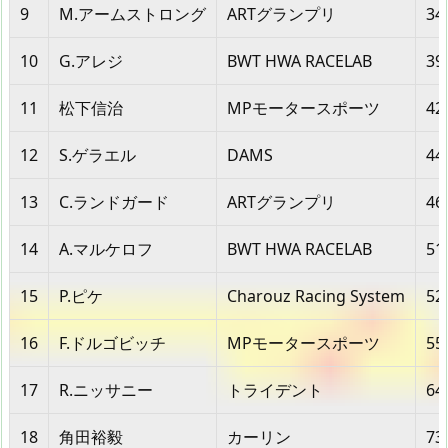
9
M.アームストロング
ARTグランプリ
34
10
G.アレジ
BWT HWA RACELAB
39
11
松下信治
MPモータースポーツ
42
12
S.ゲラエル
DAMS
44
13
C.ランドガード
ARTグランプリ
46
14
A.マルケロフ
BWT HWA RACELAB
51
15
P.ピケ
Charouz Racing System
52
16
F.ドルゴビッチ
MPモータースポーツ
55
17
R.ニッサニー
トライデント
64
18
角田裕毅
カーリン
73