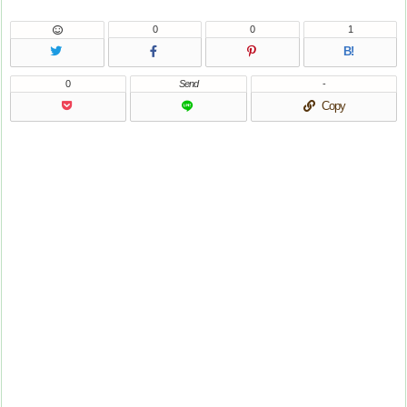
0
0
1
B!
0
Send
-
Copy