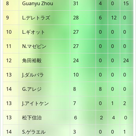
8
Guanyu Zhou
31
4
0
15
9
L.デレトラズ
28
6
12
0
10
L.ギオット
27
0
0
0
11
N.マゼピン
27
0
0
0
12
角田裕毅
24
0
0
24
13
J.ダルバラ
10
0
0
0
14
G.アレジ
8
8
0
0
13
J.アイトケン
7
0
1
2
13
松下信治
６
２
４
０
14
S.ゲラエル
3
0
0
1