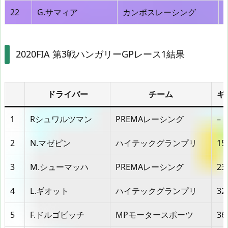
22
G.サマィア
カンポスレーシング
2020FIA 第3戦ハンガリーGPレース1結果
ドライバー
チーム
ギ
1
Rシュワルツマン
PREMAレーシング
–
2
N.マゼピン
ハイテックグランプリ
15
3
M.シューマッハ
PREMAレーシング
23
4
L.ギオット
ハイテックグランプリ
32
5
F.ドルゴビッチ
MPモータースポーツ
36