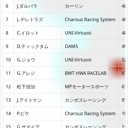
6
J.ダルバラ
カーリン
40
7
L.デレトラズ
Charouz Racing System
46
8
C.イロット
UNI-Virtuosi
48
9
D.ティックタム
DAMS
49
10
G.ジョウ
UNI-Virtuosi
52
11
G.アレジ
BWT HWA RACELAB
61
12
松下信治
MPモータースポーツ
61
13
J.アイトケン
カンポスレーシング
91
14
P.ピケ
Charouz Racing System
10
15
G.サマイア
カンポスレーシング
1