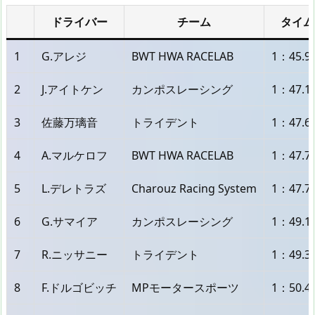
ドライバー
チーム
タイム
1
G.アレジ
BWT HWA RACELAB
1：45.9
2
J.アイトケン
カンポスレーシング
1：47.1
3
佐藤万璃音
トライデント
1：47.6
4
A.マルケロフ
BWT HWA RACELAB
1：47.7
5
L.デレトラズ
Charouz Racing System
1：47.7
6
G.サマイア
カンポスレーシング
1：49.1
7
R.ニッサニー
トライデント
1：49.3
8
F.ドルゴビッチ
MPモータースポーツ
1：50.4