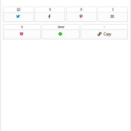
0
0
1
B!
0
Send
-
Copy