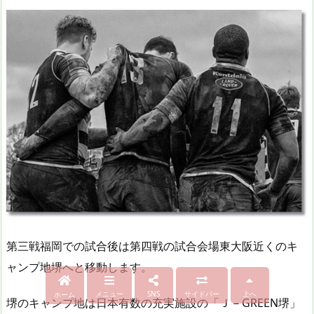
第三戦福岡での試合後は第四戦の試合会場東大阪近くのキ
ャンプ地堺へと移動します。
メニュー
SNS
サイドバー
上へ
ホーム
堺のキャンプ地は日本有数の充実施設の「Ｊ－GREEN堺」