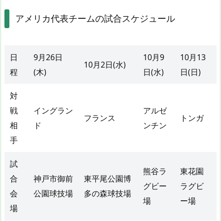
アメリカ代表チームの試合スケジュール
日
9月26日
10月9
10月13
10月2日(水)
程
(木)
日(水)
日(日)
対
戦
イングラン
アルゼ
フランス
トンガ
相
ド
ンチン
手
試
熊谷ラ
東花園
合
神戸市御前
東平尾公園博
グビー
ラグビ
会
公園球技場
多の森球技場
場
ー場
場