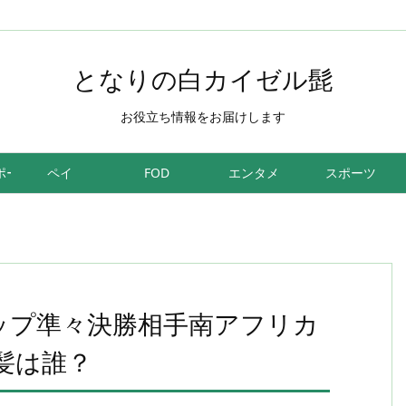
となりの白カイゼル髭
お役立ち情報をお届けします
ポーツ
ペイ
FOD
エンタメ
スポーツ
カップ準々決勝相手南アフリカ
髪は誰？