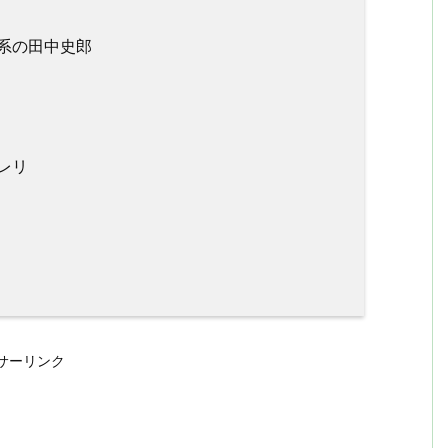
系の田中史郎
レリ
サーリンク