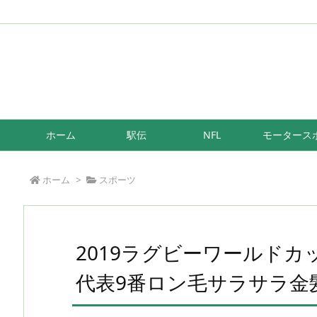
/*もしも簡単リンク*/
ホーム
駅伝
NFL
モータース
ホーム
>
スポーツ
2019ラグビーワールド
代表9番ロン毛サラサラ金