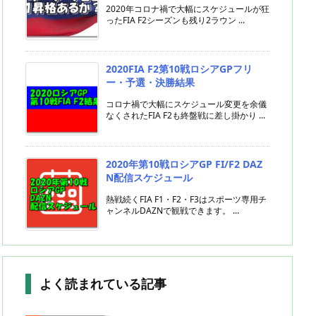
2020年コロナ禍で大幅にスケジュールが狂
ったFIA F2シーズンも残り2ラウン ...
2020FIA F2第10戦ロシアGPフリ
ー・予選・決勝結果
コロナ禍で大幅にスケジュール変更を余儀
なくされたFIA F2も終盤戦に差し掛かり ...
2020年第10戦ロシアGP FI/F2 DAZ
N配信スケジュール
熱戦続くFIA F1・F2・F3はスポーツ専用チ
ャンネルDAZNで観戦できます。 ...
よく読まれている記事