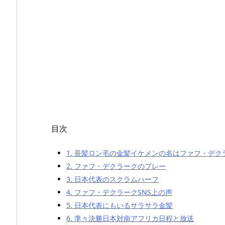
目次
1.
長髪ロン毛の金髪イケメンの名はファフ・デク
2.
ファフ・デクラークのプレー
3.
日本代表のスクラムハーフ
4.
ファフ・デクラークSNS上の声
5.
日本代表にもいるサラサラ金髪
6.
準々決勝日本対南アフリカ日程と放送