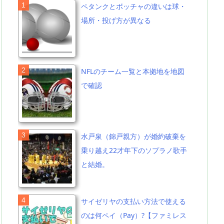
ペタンクとボッチャの違いは球・
場所・投げ方が異なる
NFLのチーム一覧と本拠地を地図
で確認
水戸泉（錦戸親方）が婚約破棄を
乗り越え22才年下のソプラノ歌手
と結婚。
サイゼリヤの支払い方法で使える
のは何ペイ（Pay）?【ファミレス