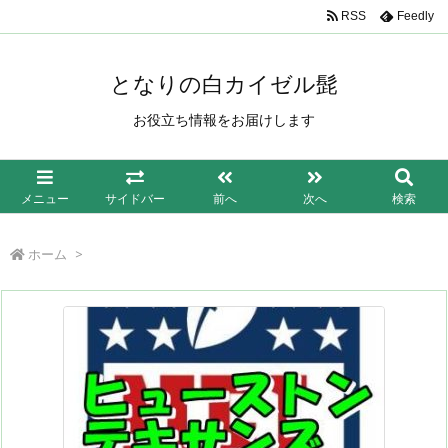
/*もしも簡単リンク*/
RSS
Feedly
となりの白カイゼル髭
お役立ち情報をお届けします
メニュー
サイドバー
前へ
次へ
検索
ホーム
>