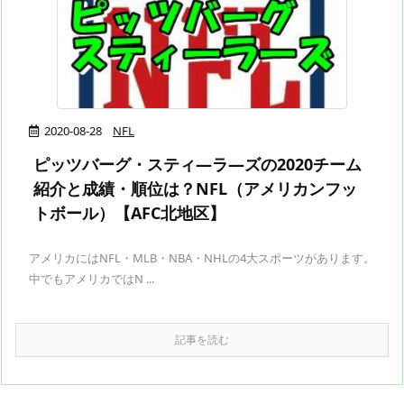
2020-08-28
NFL
ピッツバーグ・スティ―ラ―ズの2020チーム
紹介と成績・順位は？NFL（アメリカンフッ
トボール）【AFC北地区】
アメリカにはNFL・MLB・NBA・NHLの4大スポーツがあります。
中でもアメリカではN ...
記事を読む