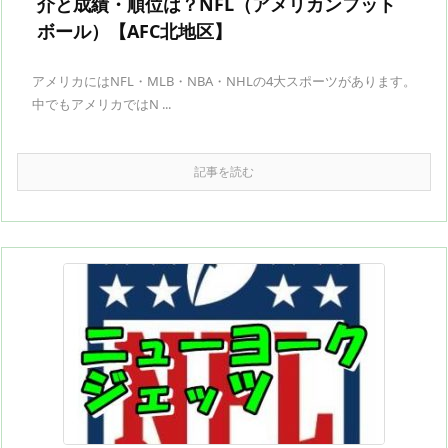
介と成績・順位は？NFL（アメリカンフット
ボール）【AFC北地区】
アメリカにはNFL・MLB・NBA・NHLの4大スポーツがあります。
中でもアメリカではN ...
記事を読む