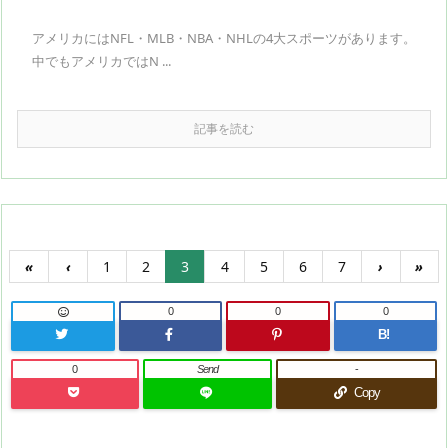
アメリカにはNFL・MLB・NBA・NHLの4大スポーツがあります。
中でもアメリカではN ...
記事を読む
«
‹
1
2
3
4
5
6
7
›
»
0
0
0
B!
0
Send
-
Copy