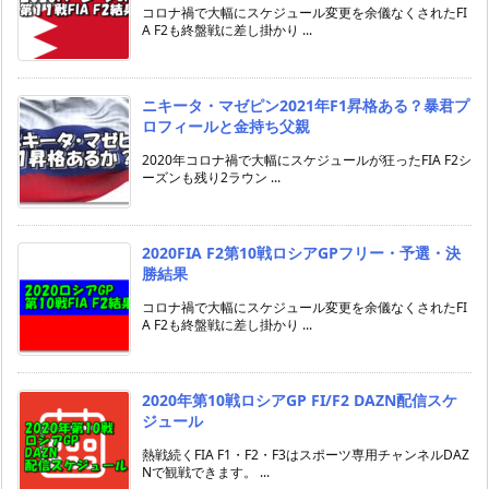
コロナ禍で大幅にスケジュール変更を余儀なくされたFI
A F2も終盤戦に差し掛かり ...
ニキータ・マゼピン2021年F1昇格ある？暴君プ
ロフィールと金持ち父親
2020年コロナ禍で大幅にスケジュールが狂ったFIA F2シ
ーズンも残り2ラウン ...
2020FIA F2第10戦ロシアGPフリー・予選・決
勝結果
コロナ禍で大幅にスケジュール変更を余儀なくされたFI
A F2も終盤戦に差し掛かり ...
2020年第10戦ロシアGP FI/F2 DAZN配信スケ
ジュール
熱戦続くFIA F1・F2・F3はスポーツ専用チャンネルDAZ
Nで観戦できます。 ...