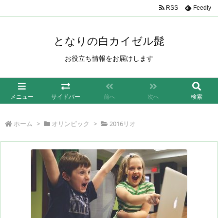
/*もしも簡単リンク*/
RSS
Feedly
となりの白カイゼル髭
お役立ち情報をお届けします
メニュー
サイドバー
前へ
次へ
検索
ホーム
>
オリンピック
>
2016リオ