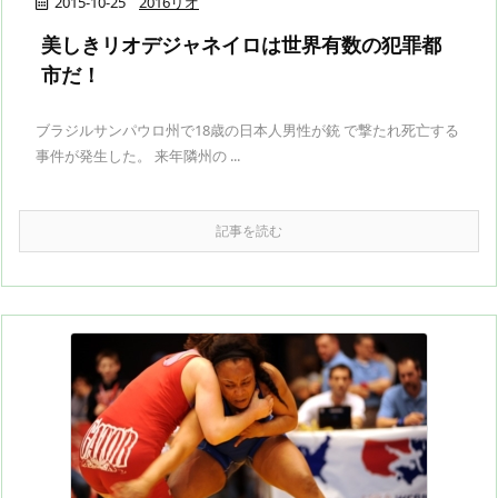
2015-10-25
2016リオ
美しきリオデジャネイロは世界有数の犯罪都
市だ！
ブラジルサンパウロ州で18歳の日本人男性が銃 で撃たれ死亡する
事件が発生した。 来年隣州の ...
記事を読む