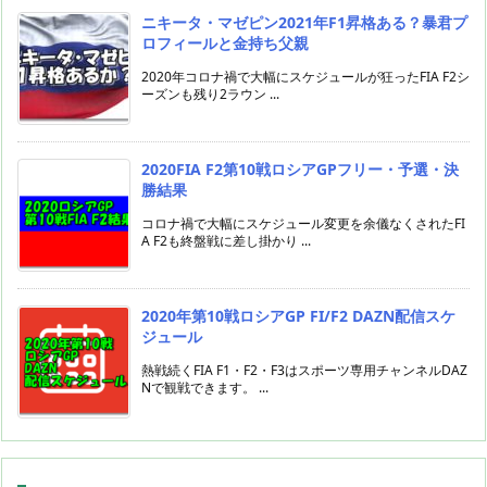
ニキータ・マゼピン2021年F1昇格ある？暴君プ
ロフィールと金持ち父親
2020年コロナ禍で大幅にスケジュールが狂ったFIA F2シ
ーズンも残り2ラウン ...
2020FIA F2第10戦ロシアGPフリー・予選・決
勝結果
コロナ禍で大幅にスケジュール変更を余儀なくされたFI
A F2も終盤戦に差し掛かり ...
2020年第10戦ロシアGP FI/F2 DAZN配信スケ
ジュール
熱戦続くFIA F1・F2・F3はスポーツ専用チャンネルDAZ
Nで観戦できます。 ...