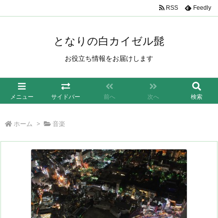
/*もしも簡単リンク*/
RSS
Feedly
となりの白カイゼル髭
お役立ち情報をお届けします
メニュー
サイドバー
前へ
次へ
検索
ホーム
>
音楽