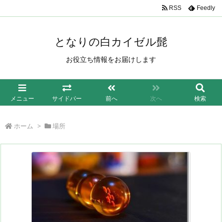
/*もしも簡単リンク*/
RSS
Feedly
となりの白カイゼル髭
お役立ち情報をお届けします
メニュー
サイドバー
前へ
次へ
検索
ホーム
>
場所