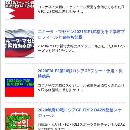
コロナ禍で大幅にスケジュール変更を余儀なくされたFI
A F2も終盤戦に差し掛かり ...
ニキータ・マゼピン2021年F1昇格ある？暴君プ
ロフィールと金持ち父親
2020年コロナ禍で大幅にスケジュールが狂ったFIA F2シ
ーズンも残り2ラウン ...
2020FIA F2第10戦ロシアGPフリー・予選・決
勝結果
コロナ禍で大幅にスケジュール変更を余儀なくされたFI
A F2も終盤戦に差し掛かり ...
2020年第10戦ロシアGP FI/F2 DAZN配信スケ
ジュール
熱戦続くFIA F1・F2・F3はスポーツ専用チャンネルDAZ
Nで観戦できます。 ...