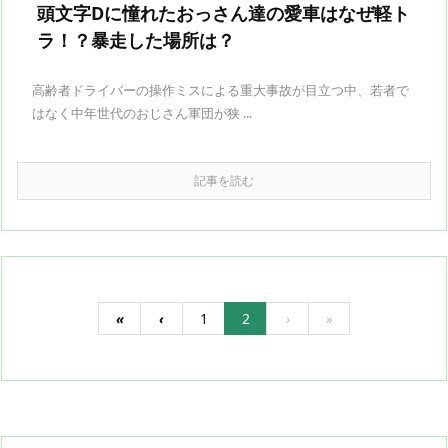
頭文字Dに憧れたおっさん達の愛車はなぜ軽ト
ラ！？暴走した場所は？
高齢者ドライバーの操作ミスによる重大事故が目立つ中、若者で
はなく中年世代のおじさん軍団が狭 ...
記事を読む
«
‹
1
2
›
»