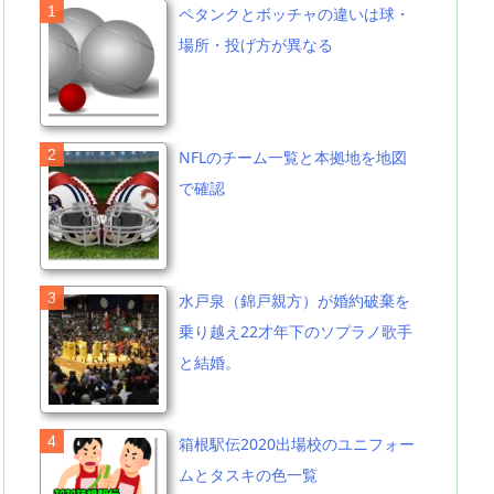
ペタンクとボッチャの違いは球・
場所・投げ方が異なる
NFLのチーム一覧と本拠地を地図
で確認
水戸泉（錦戸親方）が婚約破棄を
乗り越え22才年下のソプラノ歌手
と結婚。
箱根駅伝2020出場校のユニフォー
ムとタスキの色一覧