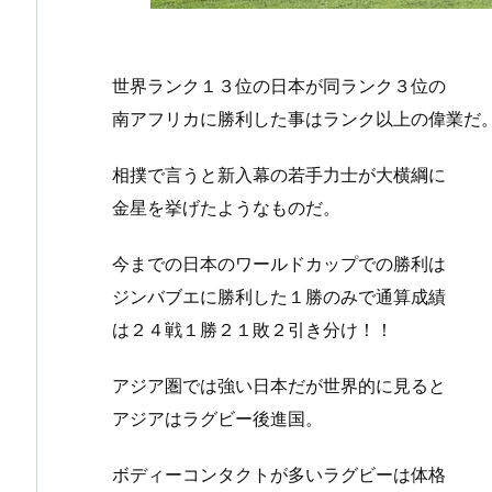
世界ランク１３位の日本が同ランク３位の
南アフリカに勝利した事はランク以上の偉業だ
相撲で言うと新入幕の若手力士が大横綱に
金星を挙げたようなものだ。
今までの日本のワールドカップでの勝利は
ジンバブエに勝利した１勝のみで通算成績
は２４戦１勝２１敗２引き分け！！
アジア圏では強い日本だが世界的に見ると
アジアはラグビー後進国。
ボディーコンタクトが多いラグビーは体格