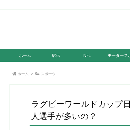
/*もしも簡単リンク*/
ホーム
駅伝
NFL
モータース
ホーム
>
スポーツ
ラグビーワールドカップ
人選手が多いの？