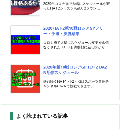
2020年コロナ禍で大幅にスケジュールが狂
ったFIA F2シーズンも残り2ラウン ...
2020FIA F2第10戦ロシアGPフリ
ー・予選・決勝結果
コロナ禍で大幅にスケジュール変更を余儀
なくされたFIA F2も終盤戦に差し掛かり ...
2020年第10戦ロシアGP FI/F2 DAZ
N配信スケジュール
熱戦続くFIA F1・F2・F3はスポーツ専用チ
ャンネルDAZNで観戦できます。 ...
よく読まれている記事