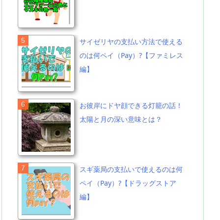
サイゼリヤの支払い方法で使える
のは何ペイ（Pay）?【ファミレス
編】
お彼岸にドヤ顔できる灯籠の話！
太陽と月の深い意味とは？
スギ薬局の支払いで使えるのは何
ペイ（Pay）?【ドラッグストア
編】