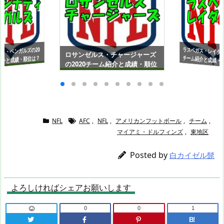
ラスベガス・レイダー
チーム紹介と成績・
L（アメリカンフッ
ィ・ベンガルズの20
ロサンゼルス・チャージャーズ
紹介と成績・順位は？
の2020チーム紹介と成績・順位
メリカンフットボー
は？NFL（アメリカンフットボ
【AFC西地区】
C北地区】
ール）【AFC西地区】
NFL
AFC
,
NFL
,
アメリカンフットボール
,
チーム
,
マイアミ・ドルフィンズ
,
東地区
Posted by
白カイゼル髭
よろしければシェアお願いします
0
0
1
B!