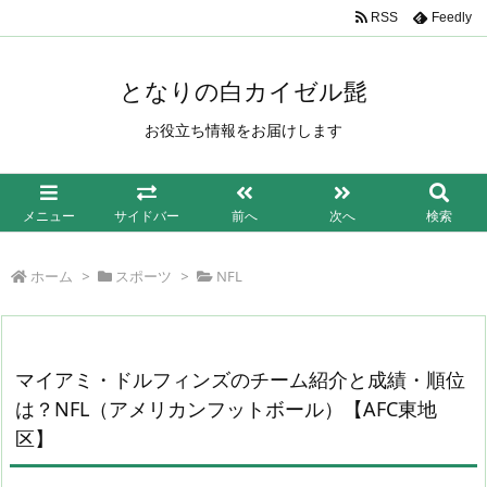
/*もしも簡単リンク*/
RSS
Feedly
となりの白カイゼル髭
お役立ち情報をお届けします
メニュー
サイドバー
前へ
次へ
検索
ホーム
>
スポーツ
>
NFL
マイアミ・ドルフィンズのチーム紹介と成績・順位
は？NFL（アメリカンフットボール）【AFC東地
区】