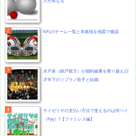
方が異なる
NFLのチーム一覧と本拠地を地図で確認
水戸泉（錦戸親方）が婚約破棄を乗り越え22
才年下のソプラノ歌手と結婚。
サイゼリヤの支払い方法で使えるのは何ペイ
（Pay）?【ファミレス編】