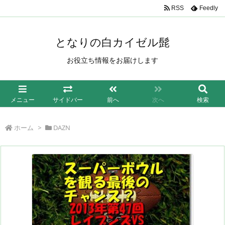
/*もしも簡単リンク*/
RSS
Feedly
となりの白カイゼル髭
お役立ち情報をお届けします
メニュー
サイドバー
前へ
次へ
検索
ホーム
>
DAZN