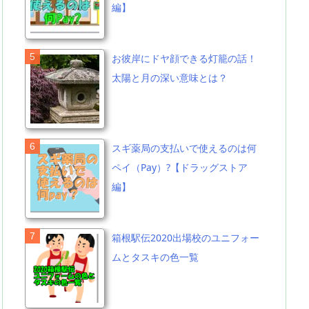
編】
お彼岸にドヤ顔できる灯籠の話！
太陽と月の深い意味とは？
スギ薬局の支払いで使えるのは何
ペイ（Pay）?【ドラッグストア
編】
箱根駅伝2020出場校のユニフォー
ムとタスキの色一覧