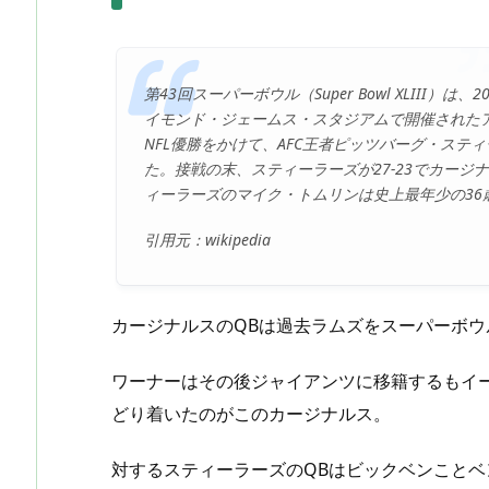
第43回スーパーボウル（Super Bowl XLIII
イモンド・ジェームス・スタジアムで開催されたア
NFL優勝をかけて、AFC王者ピッツバーグ・ステ
た。接戦の末、スティーラーズが27-23でカージ
ィーラーズのマイク・トムリンは史上最年少の36
引用元：wikipedia
カージナルスのQBは過去ラムズをスーパーボ
ワーナーはその後ジャイアンツに移籍するもイ
どり着いたのがこのカージナルス。
対するスティーラーズのQBはビックベンことベ