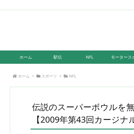
/*もしも簡単リンク*/
ホーム
駅伝
NFL
モータース
ホーム
>
スポーツ
>
NFL
伝説のスーパーボウルを
【2009年第43回カージ