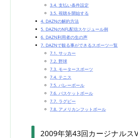
3.4.
支払い条件設定
3.5.
視聴を開始する
4.
DAZNの解約方法
5.
DAZNのNFL配信スケジュール例
6.
DAZN利用者の生の声
7.
DAZNで観る事ができるスポーツ一覧
7.1.
サッカー
7.2.
野球
7.3.
モータースポーツ
7.4.
テニス
7.5.
バレーボール
7.6.
バスケットボール
7.7.
ラグビー
7.8.
アメリカンフットボール
2009年第43回カージナルス