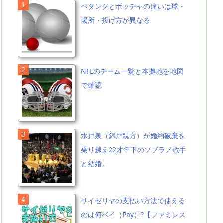
ペタンクとボッチャの違いは球・
場所・投げ方が異なる
NFLのチーム一覧と本拠地を地図
で確認
水戸泉（錦戸親方）が婚約破棄を
乗り越え22才年下のソプラノ歌手
と結婚。
サイゼリヤの支払い方法で使える
のは何ペイ（Pay）?【ファミレス