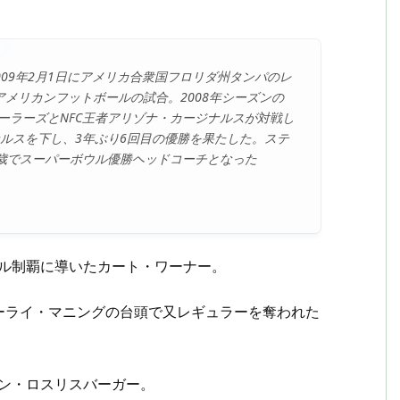
）は、2009年2月1日にアメリカ合衆国フロリダ州タンパのレ
メリカンフットボールの試合。2008年シーズンの
ィーラーズとNFC王者アリゾナ・カージナルスが対戦し
ナルスを下し、3年ぶり6回目の優勝を果たした。ステ
歳でスーパーボウル優勝ヘッドコーチとなった
ウル制覇に導いたカート・ワーナー。
ーライ・マニングの台頭で又レギュラーを奪われた
ン・ロスリスバーガー。