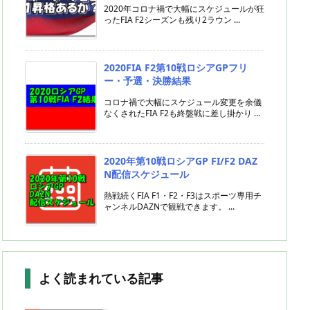
2020年コロナ禍で大幅にスケジュールが狂
ったFIA F2シーズンも残り2ラウン ...
2020FIA F2第10戦ロシアGPフリ
ー・予選・決勝結果
コロナ禍で大幅にスケジュール変更を余儀
なくされたFIA F2も終盤戦に差し掛かり ...
2020年第10戦ロシアGP FI/F2 DAZ
N配信スケジュール
熱戦続くFIA F1・F2・F3はスポーツ専用チ
ャンネルDAZNで観戦できます。 ...
よく読まれている記事