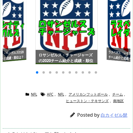
ラスベガス・レイダー
チーム紹介と成績・
L（アメリカンフッ
ィ・ベンガルズの20
ロサンゼルス・チャージャーズ
紹介と成績・順位は？
の2020チーム紹介と成績・順位
メリカンフットボー
は？NFL（アメリカンフットボ
【AFC西地区】
C北地区】
ール）【AFC西地区】
NFL
AFC
,
NFL
,
アメリカンフットボール
,
チーム
,
ヒューストン・テキサンズ
,
南地区
Posted by
白カイゼル髭