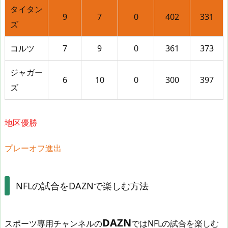
タイタン
9
7
0
402
331
ズ
コルツ
7
9
0
361
373
ジャガー
6
10
0
300
397
ズ
地区優勝
プレーオフ進出
NFLの試合をDAZNで楽しむ方法
DAZN
スポーツ専用チャンネルの
ではNFLの試合を楽しむ