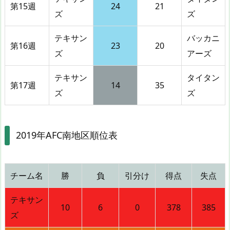
第15週
24
21
ズ
ズ
テキサン
バッカニ
第16週
23
20
ズ
アーズ
テキサン
タイタン
第17週
14
35
ズ
ズ
2019年AFC南地区順位表
チーム名
勝
負
引分け
得点
失点
テキサン
10
6
0
378
385
ズ