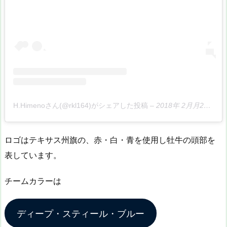
H.Himenoさん(@rkl164)がシェアした投稿
–
2018年 2月月28日午後2時24分PST
ロゴはテキサス州旗の、赤・白・青を使用し牡牛の頭部を
表しています。
チームカラーは
ディープ・スティール・ブルー