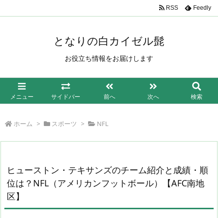
/*もしも簡単リンク*/
RSS
Feedly
となりの白カイゼル髭
お役立ち情報をお届けします
メニュー
サイドバー
前へ
次へ
検索
ホーム
>
スポーツ
>
NFL
ヒューストン・テキサンズのチーム紹介と成績・順
位は？NFL（アメリカンフットボール）【AFC南地
区】