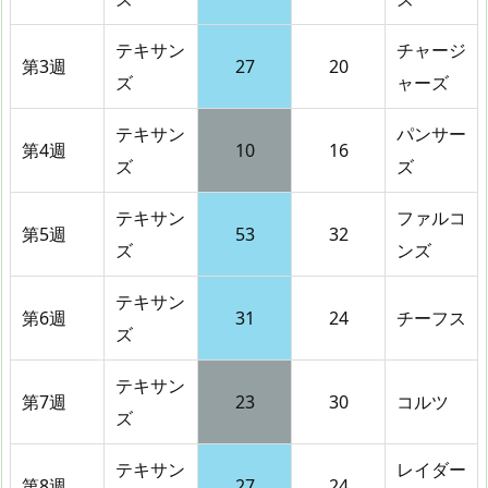
テキサン
チャージ
第3週
27
20
ズ
ャーズ
テキサン
パンサー
第4週
10
16
ズ
ズ
テキサン
ファルコ
第5週
53
32
ズ
ンズ
テキサン
第6週
31
24
チーフス
ズ
テキサン
第7週
23
30
コルツ
ズ
テキサン
レイダー
第8週
27
24