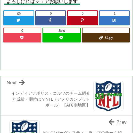
よろしければシェアお願いします
0
0
1
B!
0
Send
-
Copy
Next
インディアナポリス・コルツのチーム紹介
と成績・順位は？NFL（アメリカンフット
ボール）【AFC南地区】
Prev
ピッツバーグ・スティ―ラ―ズのチーム紹