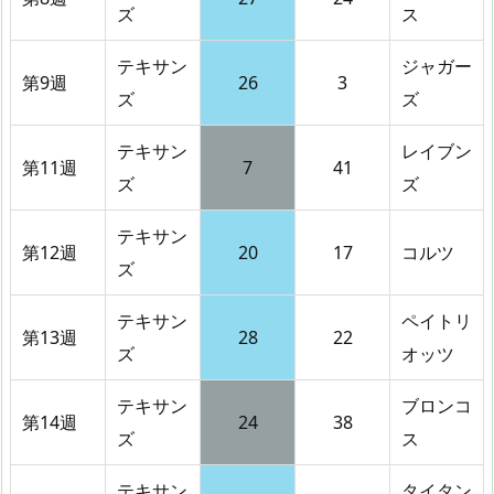
ズ
ス
テキサン
ジャガー
第9週
26
3
ズ
ズ
テキサン
レイブン
第11週
7
41
ズ
ズ
テキサン
第12週
20
17
コルツ
ズ
テキサン
ペイトリ
第13週
28
22
ズ
オッツ
テキサン
ブロンコ
第14週
24
38
ズ
ス
テキサン
タイタン