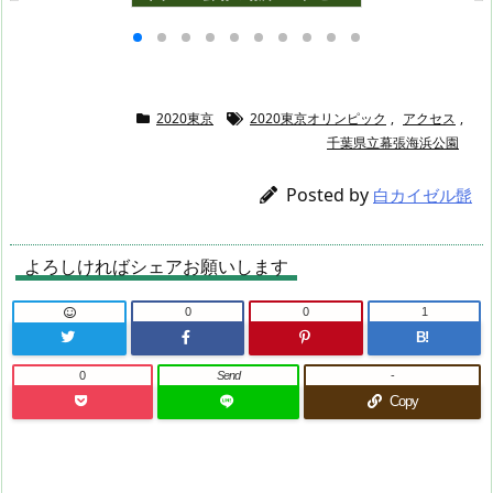
つホール】
】
詳細
2020東京
2020東京オリンピック
,
アクセス
,
千葉県立幕張海浜公園
Posted by
白カイゼル髭
よろしければシェアお願いします
0
0
1
B!
0
Send
-
Copy