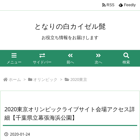
/*もしも簡単リンク*/
RSS
Feedly
となりの白カイゼル髭
お役立ち情報をお届けします
メニュー
サイドバー
前へ
次へ
検索
ホーム
>
オリンピック
>
2020東京
2020東京オリンピックライブサイト会場アクセス詳
細【千葉県立幕張海浜公園】
2020-01-24