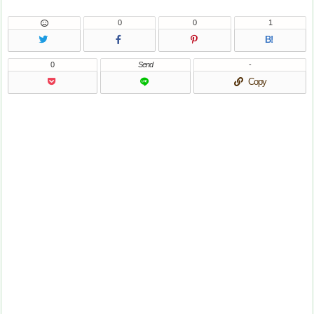
0
0
1
B!
0
Send
-
Copy