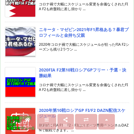
コロナ禍で大幅にスケジュール変更を余儀なくされたFI
A F2も終盤戦に差し掛かり ...
ニキータ・マゼピン2021年F1昇格ある？暴君プ
ロフィールと金持ち父親
2020年コロナ禍で大幅にスケジュールが狂ったFIA F2シ
ーズンも残り2ラウン ...
2020FIA F2第10戦ロシアGPフリー・予選・決
勝結果
コロナ禍で大幅にスケジュール変更を余儀なくされたFI
A F2も終盤戦に差し掛かり ...
2020年第10戦ロシアGP FI/F2 DAZN配信スケ
ジュール
熱戦続くFIA F1・F2・F3はスポーツ専用チャンネルDAZ
メニュー
SNS
サイドバー
上へ
ホーム
Nで観戦できます。 ...