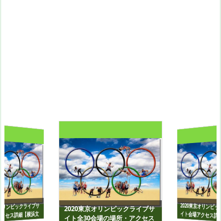
2020東京オリンピ
イト会場アクセス詳
京オリンピックライブサ
2020東京オリンピックライブサ
クセス詳細【横浜文
イト全30会場の場所・アクセス