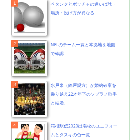
ペタンクとボッチャの違いは球・
場所・投げ方が異なる
NFLのチーム一覧と本拠地を地図
で確認
水戸泉（錦戸親方）が婚約破棄を
乗り越え22才年下のソプラノ歌手
と結婚。
箱根駅伝2020出場校のユニフォー
ムとタスキの色一覧