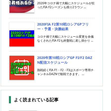
2020年コロナ禍で大幅にスケジュールが狂
ったFIA F2シーズンも残り2ラウン ...
2020FIA F2第10戦ロシアGPフリ
ー・予選・決勝結果
コロナ禍で大幅にスケジュール変更を余儀
なくされたFIA F2も終盤戦に差し掛かり ...
2020年第10戦ロシアGP FI/F2 DAZ
N配信スケジュール
熱戦続くFIA F1・F2・F3はスポーツ専用チ
ャンネルDAZNで観戦できます。 ...
よく読まれている記事