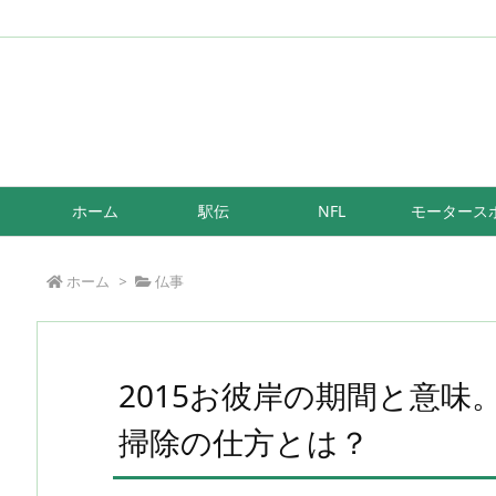
/*もしも簡単リンク*/
ホーム
駅伝
NFL
モータース
ホーム
>
仏事
2015お彼岸の期間と意
掃除の仕方とは？