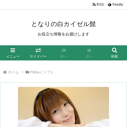
/*もしも簡単リンク*/
RSS
Feedly
となりの白カイゼル髭
お役立ち情報をお届けします
メニュー
サイドバー
前へ
次へ
検索
ホーム
>
P8liteインプレ