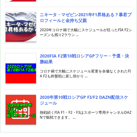
ニキータ・マゼピン2021年F1昇格ある？暴君プ
ロフィールと金持ち父親
2020年コロナ禍で大幅にスケジュールが狂ったFIA F2シ
ーズンも残り2ラウン ...
2020FIA F2第10戦ロシアGPフリー・予選・決
勝結果
コロナ禍で大幅にスケジュール変更を余儀なくされたFI
A F2も終盤戦に差し掛かり ...
2020年第10戦ロシアGP FI/F2 DAZN配信スケ
ジュール
熱戦続くFIA F1・F2・F3はスポーツ専用チャンネルDAZ
Nで観戦できます。 ...