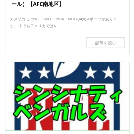
ール）【AFC南地区】
アメリカにはNFL・MLB・NBA・NHLの4大スポーツがありま
す。 中でもアメリカではN ...
記事を読む