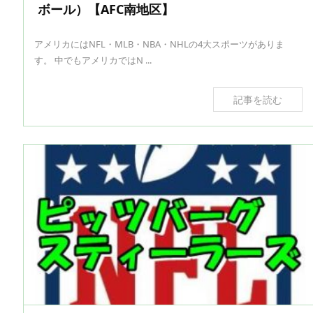
ボール）【AFC南地区】
アメリカにはNFL・MLB・NBA・NHLの4大スポーツがありま
す。 中でもアメリカではN ...
記事を読む