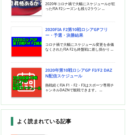
2020年コロナ禍で大幅にスケジュールが狂
ったFIA F2シーズンも残り2ラウン ...
2020FIA F2第10戦ロシアGPフリ
ー・予選・決勝結果
コロナ禍で大幅にスケジュール変更を余儀
なくされたFIA F2も終盤戦に差し掛かり ...
2020年第10戦ロシアGP FI/F2 DAZ
N配信スケジュール
熱戦続くFIA F1・F2・F3はスポーツ専用チ
ャンネルDAZNで観戦できます。 ...
よく読まれている記事