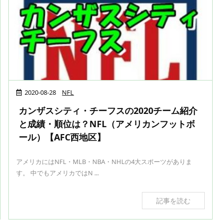
2020-08-28
NFL
カンザスシティ・チーフスの2020チーム紹介
と成績・順位は？NFL（アメリカンフットボ
ール）【AFC西地区】
アメリカにはNFL・MLB・NBA・NHLの4大スポーツがありま
す。 中でもアメリカではN ...
記事を読む