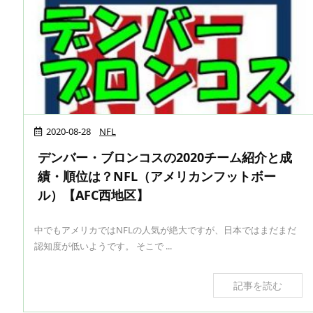
2020-08-28
NFL
デンバー・ブロンコスの2020チーム紹介と成
績・順位は？NFL（アメリカンフットボー
ル）【AFC西地区】
中でもアメリカではNFLの人気が絶大ですが、日本ではまだまだ
認知度が低いようです。 そこで ...
記事を読む