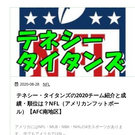
2020-08-28
NFL
テネシー・タイタンズの2020チーム紹介と成
績・順位は？NFL（アメリカンフットボー
ル）【AFC南地区】
アメリカにはNFL・MLB・NBA・NHLの4大スポーツがありま
す。 中でもアメリカではN ...