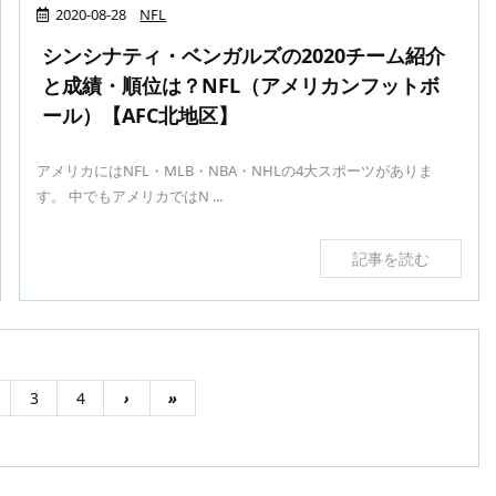
2020-08-28
NFL
シンシナティ・ベンガルズの2020チーム紹介
と成績・順位は？NFL（アメリカンフットボ
ール）【AFC北地区】
アメリカにはNFL・MLB・NBA・NHLの4大スポーツがありま
す。 中でもアメリカではN ...
記事を読む
3
4
›
»