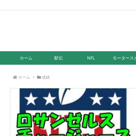
/*もしも簡単リンク*/
ホーム
駅伝
NFL
モータース
ホーム
>
成績