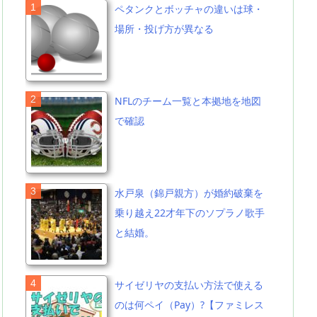
ペタンクとボッチャの違いは球・
場所・投げ方が異なる
NFLのチーム一覧と本拠地を地図
で確認
水戸泉（錦戸親方）が婚約破棄を
乗り越え22才年下のソプラノ歌手
と結婚。
サイゼリヤの支払い方法で使える
のは何ペイ（Pay）?【ファミレス