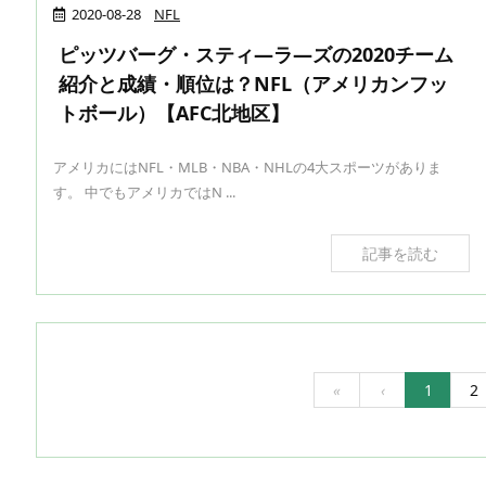
2020-08-28
NFL
ピッツバーグ・スティ―ラ―ズの2020チーム
紹介と成績・順位は？NFL（アメリカンフッ
トボール）【AFC北地区】
アメリカにはNFL・MLB・NBA・NHLの4大スポーツがありま
す。 中でもアメリカではN ...
記事を読む
«
‹
1
2