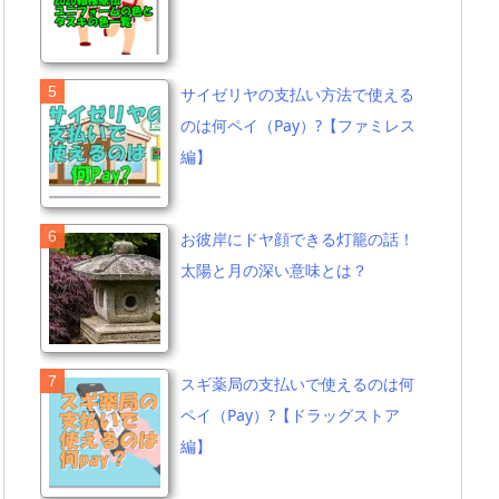
サイゼリヤの支払い方法で使える
のは何ペイ（Pay）?【ファミレス
編】
お彼岸にドヤ顔できる灯籠の話！
太陽と月の深い意味とは？
スギ薬局の支払いで使えるのは何
ペイ（Pay）?【ドラッグストア
編】