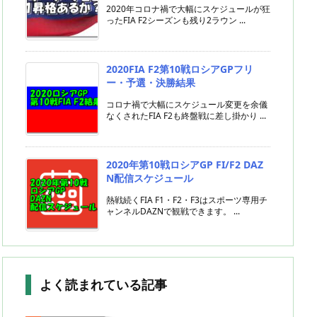
2020年コロナ禍で大幅にスケジュールが狂
ったFIA F2シーズンも残り2ラウン ...
2020FIA F2第10戦ロシアGPフリ
ー・予選・決勝結果
コロナ禍で大幅にスケジュール変更を余儀
なくされたFIA F2も終盤戦に差し掛かり ...
2020年第10戦ロシアGP FI/F2 DAZ
N配信スケジュール
熱戦続くFIA F1・F2・F3はスポーツ専用チ
ャンネルDAZNで観戦できます。 ...
よく読まれている記事