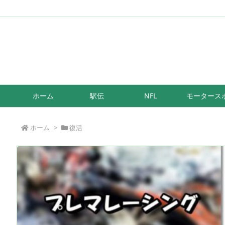
/*もしも簡単リンク*/
ホーム
駅伝
NFL
モータース
ホーム
>
復活