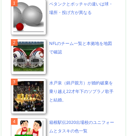
ペタンクとボッチャの違いは球・
場所・投げ方が異なる
NFLのチーム一覧と本拠地を地図
で確認
水戸泉（錦戸親方）が婚約破棄を
乗り越え22才年下のソプラノ歌手
と結婚。
箱根駅伝2020出場校のユニフォー
ムとタスキの色一覧