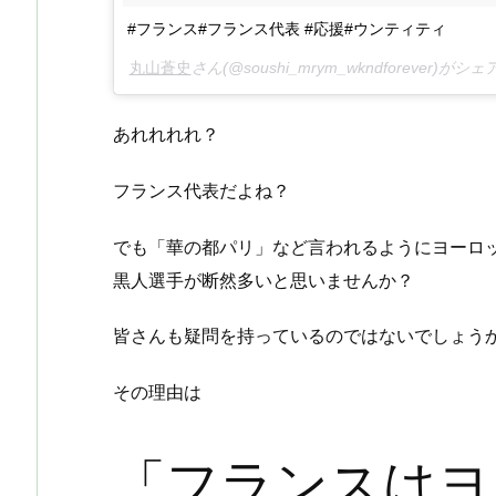
#フランス#フランス代表 #応援#ウンティティ
丸山蒼史
さん(@soushi_mrym_wkndforever)が
あれれれれ？
フランス代表だよね？
でも「華の都パリ」など言われるようにヨーロ
黒人選手が断然多いと思いませんか？
皆さんも疑問を持っているのではないでしょう
その理由は
「フランスはヨ