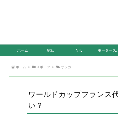
/*もしも簡単リンク*/
ホーム
駅伝
NFL
モータース
ホーム
>
スポーツ
>
サッカー
ワールドカップフランス
い？