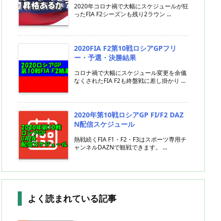
2020年コロナ禍で大幅にスケジュールが狂
ったFIA F2シーズンも残り2ラウン ...
2020FIA F2第10戦ロシアGPフリ
ー・予選・決勝結果
コロナ禍で大幅にスケジュール変更を余儀
なくされたFIA F2も終盤戦に差し掛かり ...
2020年第10戦ロシアGP FI/F2 DAZ
N配信スケジュール
熱戦続くFIA F1・F2・F3はスポーツ専用チ
ャンネルDAZNで観戦できます。 ...
よく読まれている記事