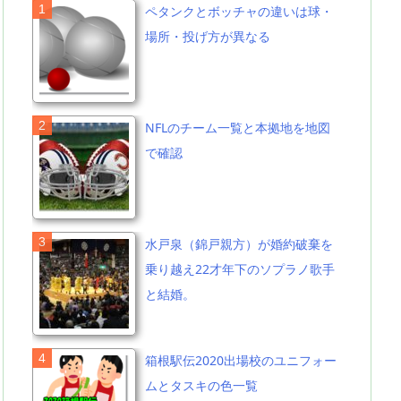
ペタンクとボッチャの違いは球・
場所・投げ方が異なる
NFLのチーム一覧と本拠地を地図
で確認
水戸泉（錦戸親方）が婚約破棄を
乗り越え22才年下のソプラノ歌手
と結婚。
箱根駅伝2020出場校のユニフォー
ムとタスキの色一覧