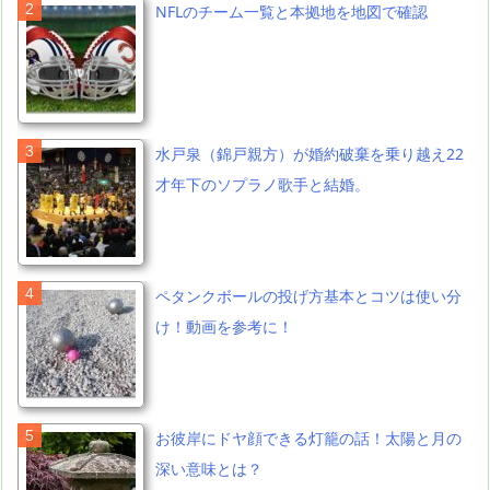
NFLのチーム一覧と本拠地を地図で確認
水戸泉（錦戸親方）が婚約破棄を乗り越え22
才年下のソプラノ歌手と結婚。
ペタンクボールの投げ方基本とコツは使い分
け！動画を参考に！
お彼岸にドヤ顔できる灯籠の話！太陽と月の
深い意味とは？