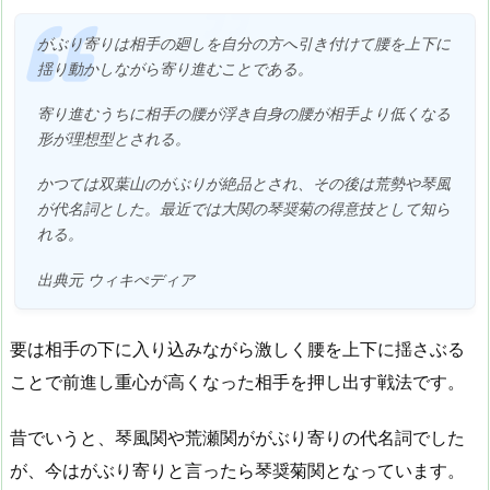
がぶり寄りは相手の廻しを自分の方へ引き付けて腰を上下に
揺り動かしながら寄り進むことである。
寄り進むうちに相手の腰が浮き自身の腰が相手より低くなる
形が理想型とされる。
かつては双葉山のがぶりが絶品とされ、その後は荒勢や琴風
が代名詞とした。最近では大関の琴奨菊の得意技として知ら
れる。
出典元 ウィキぺディア
要は相手の下に入り込みながら激しく腰を上下に揺さぶる
ことで前進し重心が高くなった相手を押し出す戦法です。
昔でいうと、琴風関や荒瀬関ががぶり寄りの代名詞でした
が、今はがぶり寄りと言ったら琴奨菊関となっています。