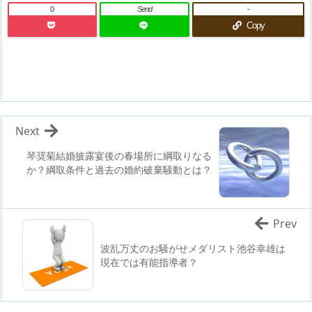
0
Send
-
Copy
Next
琴奨菊結婚披露宴後の春場所に綱取りなる
か？綱取条件と過去の婚約破棄騒動とは？
Prev
波乱万丈のお騒がせメダリスト池谷幸雄は
現在では有能指導者？