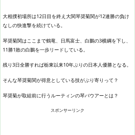
大相撲初場所は12日目を終え大関琴奨菊関が12連勝の負け
なしの快進撃を続けている。
琴奨菊関はここまで鶴竜、日馬富士、白鵬の3横綱を下し、
11勝1敗の白鵬を一歩リードしている。
残り3日全勝すれば栃東以来10年ぶりの日本人優勝となる。
そんな琴奨菊関が得意としている技がぶり寄りって？
琴奨菊が取組前に行うルーティンの琴バウアーとは？
スポンサーリンク