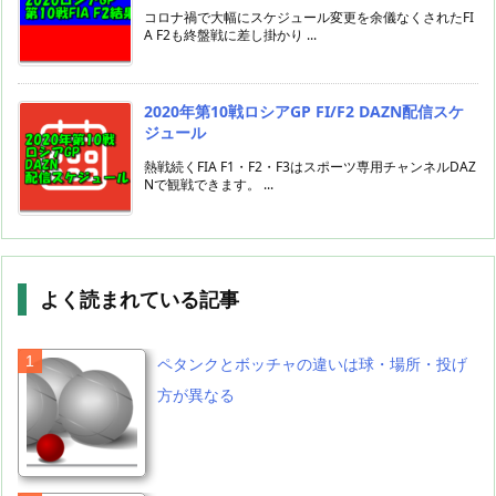
コロナ禍で大幅にスケジュール変更を余儀なくされたFI
A F2も終盤戦に差し掛かり ...
2020年第10戦ロシアGP FI/F2 DAZN配信スケ
ジュール
熱戦続くFIA F1・F2・F3はスポーツ専用チャンネルDAZ
Nで観戦できます。 ...
よく読まれている記事
ペタンクとボッチャの違いは球・場所・投げ
方が異なる