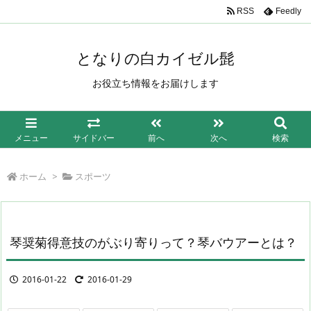
/*もしも簡単リンク*/
RSS
Feedly
となりの白カイゼル髭
お役立ち情報をお届けします
メニュー
サイドバー
前へ
次へ
検索
ホーム
>
スポーツ
琴奨菊得意技のがぶり寄りって？琴バウアーとは？
2016-01-22
2016-01-29