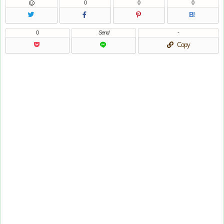
0
0
0
B!
0
Send
-
Copy