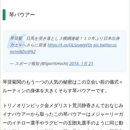
琴バウアー
琴奨菊、日馬を突き落とし３横綱連破！１０年ぶり日本出身
力士Ｖへさらに前進
https://t.co/QLSzuwgVQs
pic.twitter.co
m/mlBZivXPkZ
— スポーツ報知 (@SportsHochi)
2016, 1月 21
琴奨菊関のもう一つの人気の秘密はこの立会い前の儀式＝
ルーティンの身体を大きくそらす琴バウアーです。
トリノオリンピック金メダリスト荒川静香さんでおなじみ
イナバウアーから取ったこの琴バウアーはメジャーリーガ
ーのイチロー選手やラグビーの五朗丸選手のように同じ動