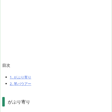
目次
1.
がぶり寄り
2.
琴バウアー
がぶり寄り