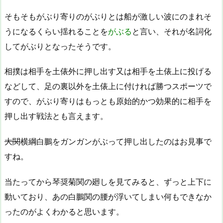
そもそもがぶり寄りの
がぶり
とは船が激しい波にのまれそ
うになるくらい揺れることを
がぶる
と言い、それが名詞化
して
がぶり
となったそうです。
相撲は相手を土俵外に押し出す又は相手を土俵上に投げる
などして、足の裏以外を土俵上に付ければ勝つスポーツで
すので、がぶり寄りはもっとも原始的かつ効果的に相手を
押し出す戦法とも言えます。
大関
横綱白鵬をガンガンがぶって押し出したのはお見事で
すね。
当たってから琴奨菊関の廻しを見てみると、ずっと上下に
動いており、あの白鵬関の腰が浮いてしまい何もできなか
ったのがよくわかると思います。