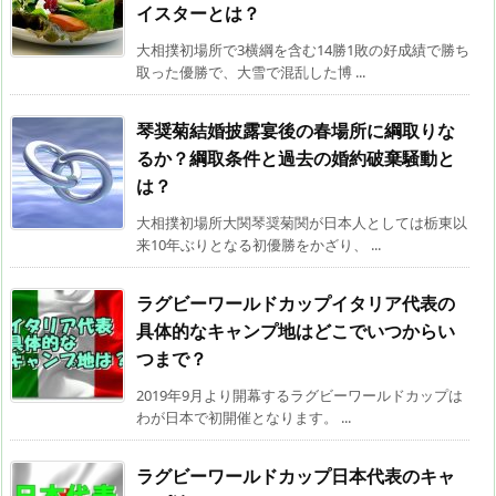
イスターとは？
大相撲初場所で3横綱を含む14勝1敗の好成績で勝ち
取った優勝で、大雪で混乱した博 ...
琴奨菊結婚披露宴後の春場所に綱取りな
るか？綱取条件と過去の婚約破棄騒動と
は？
大相撲初場所大関琴奨菊関が日本人としては栃東以
来10年ぶりとなる初優勝をかざり、 ...
ラグビーワールドカップイタリア代表の
具体的なキャンプ地はどこでいつからい
つまで？
2019年9月より開幕するラグビーワールドカップは
わが日本で初開催となります。 ...
ラグビーワールドカップ日本代表のキャ