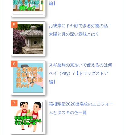
編】
お彼岸にドヤ顔できる灯籠の話！
太陽と月の深い意味とは？
スギ薬局の支払いで使えるのは何
ペイ（Pay）?【ドラッグストア
編】
箱根駅伝2020出場校のユニフォー
ムとタスキの色一覧