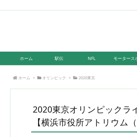
/*もしも簡単リンク*/
ホーム
駅伝
NFL
モータース
ホーム
>
オリンピック
>
2020東京
2020東京オリンピック
【横浜市役所アトリウム（