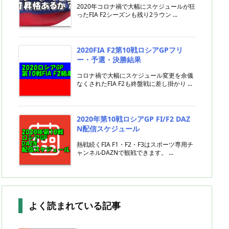
2020年コロナ禍で大幅にスケジュールが狂
ったFIA F2シーズンも残り2ラウン ...
2020FIA F2第10戦ロシアGPフリ
ー・予選・決勝結果
コロナ禍で大幅にスケジュール変更を余儀
なくされたFIA F2も終盤戦に差し掛かり ...
2020年第10戦ロシアGP FI/F2 DAZ
N配信スケジュール
熱戦続くFIA F1・F2・F3はスポーツ専用チ
ャンネルDAZNで観戦できます。 ...
よく読まれている記事