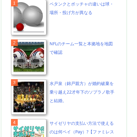
ペタンクとボッチャの違いは球・
場所・投げ方が異なる
NFLのチーム一覧と本拠地を地図
で確認
水戸泉（錦戸親方）が婚約破棄を
乗り越え22才年下のソプラノ歌手
と結婚。
サイゼリヤの支払い方法で使える
のは何ペイ（Pay）?【ファミレス