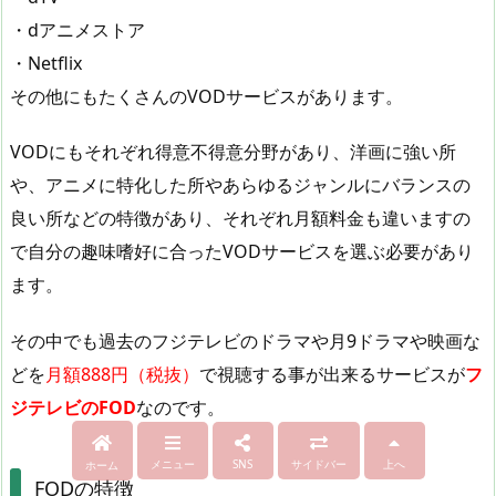
・dアニメストア
・Netflix
その他にもたくさんのVODサービスがあります。
VODにもそれぞれ得意不得意分野があり、洋画に強い所
や、アニメに特化した所やあらゆるジャンルにバランスの
良い所などの特徴があり、それぞれ月額料金も違いますの
で自分の趣味嗜好に合ったVODサービスを選ぶ必要があり
ます。
その中でも過去のフジテレビのドラマや月9ドラマや映画な
どを
月額888円（税抜）
で視聴する事が出来るサービスが
フ
ジテレビのFOD
なのです。
メニュー
SNS
サイドバー
上へ
ホーム
FODの特徴