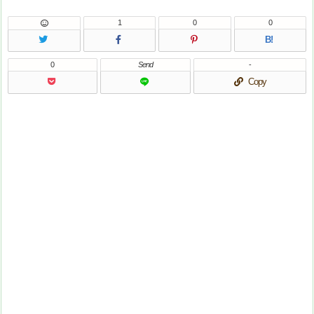
1
0
0
B!
0
Send
-
Copy