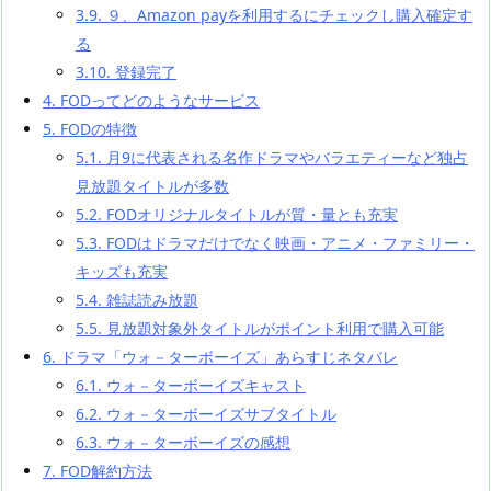
3.9.
９、Amazon payを利用するにチェックし購入確定す
る
3.10.
登録完了
4.
FODってどのようなサービス
5.
FODの特徴
5.1.
月9に代表される名作ドラマやバラエティーなど独占
見放題タイトルが多数
5.2.
FODオリジナルタイトルが質・量とも充実
5.3.
FODはドラマだけでなく映画・アニメ・ファミリー・
キッズも充実
5.4.
雑誌読み放題
5.5.
見放題対象外タイトルがポイント利用で購入可能
6.
ドラマ「ウォ－ターボーイズ」あらすじネタバレ
6.1.
ウォ－ターボーイズキャスト
6.2.
ウォ－ターボーイズサブタイトル
6.3.
ウォ－ターボーイズの感想
7.
FOD解約方法