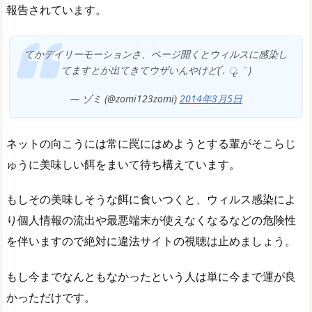
報告されています。
てかデイリーモーションさ、ページ開くとウィルスに感染し
てますとか出てきてウザいんやけど(´. ॄ.｀)
— ゾミ (@zomi123zomi)
2014年3月5日
ネットの向こうには常に罠にはめようとする輩がそこらじ
ゅうに美味しい餌をまいて待ち構えています。
もしその美味しそうな餌に食いつくと、ウィルス感染によ
り個人情報の流出や最悪端末が使えなくなるなどの危険性
を伴いますので絶対に違法サイトの視聴は止めましょう。
もし今までなんともなかったという人は単に今まで運が良
かっただけです。