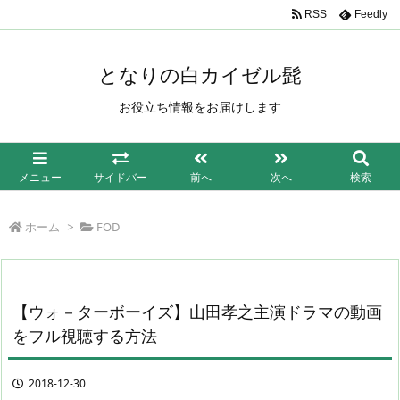
/*もしも簡単リンク*/
RSS
Feedly
となりの白カイゼル髭
お役立ち情報をお届けします
メニュー
サイドバー
前へ
次へ
検索
ホーム
>
FOD
【ウォ－ターボーイズ】山田孝之主演ドラマの動画
をフル視聴する方法
2018-12-30