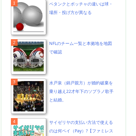
ペタンクとボッチャの違いは球・
場所・投げ方が異なる
NFLのチーム一覧と本拠地を地図
で確認
水戸泉（錦戸親方）が婚約破棄を
乗り越え22才年下のソプラノ歌手
と結婚。
サイゼリヤの支払い方法で使える
のは何ペイ（Pay）?【ファミレス