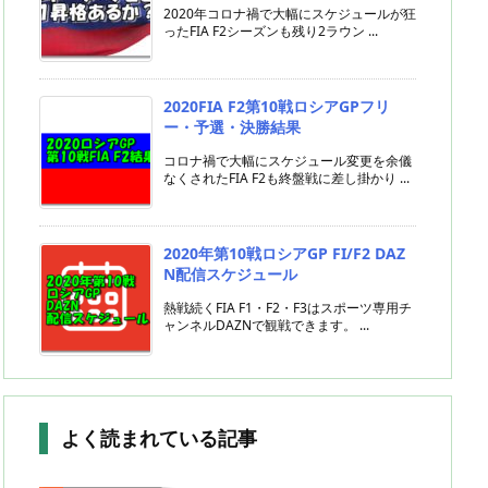
2020年コロナ禍で大幅にスケジュールが狂
ったFIA F2シーズンも残り2ラウン ...
2020FIA F2第10戦ロシアGPフリ
ー・予選・決勝結果
コロナ禍で大幅にスケジュール変更を余儀
なくされたFIA F2も終盤戦に差し掛かり ...
2020年第10戦ロシアGP FI/F2 DAZ
N配信スケジュール
熱戦続くFIA F1・F2・F3はスポーツ専用チ
ャンネルDAZNで観戦できます。 ...
よく読まれている記事