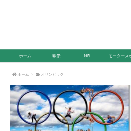
/*もしも簡単リンク*/
ホーム
駅伝
NFL
モータース
ホーム
>
オリンピック