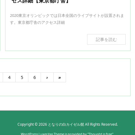
セス詳細【東京都庁舎】
2020東京オリンピックでは日本全国のライブサイトが設置されま
す。東京都庁舎のアクセス詳細
記事を読む
4
5
6
›
»
Copyright ©
2026
となりの白カイゼル髭
All Rights Reserved.
WordPress Luxeritas Theme is provided by "
Thought is free
".