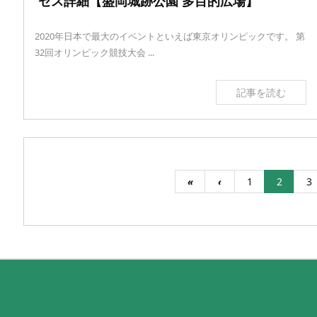
セス詳細【盛岡城跡公園 多目的広場】
2020年日本で最大のイベントといえば東京オリンピックです。 第
32回オリンピック競技大会 ...
記事を読む
«
‹
1
2
3