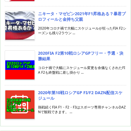
ニキータ・マゼピン2021年F1昇格ある？暴君プ
ロフィールと金持ち父親
2020年コロナ禍で大幅にスケジュールが狂ったFIA F2シ
ーズンも残り2ラウン ...
2020FIA F2第10戦ロシアGPフリー・予選・決
勝結果
コロナ禍で大幅にスケジュール変更を余儀なくされたFI
A F2も終盤戦に差し掛かり ...
2020年第10戦ロシアGP FI/F2 DAZN配信スケ
ジュール
熱戦続くFIA F1・F2・F3はスポーツ専用チャンネルDAZ
Nで観戦できます。 ...