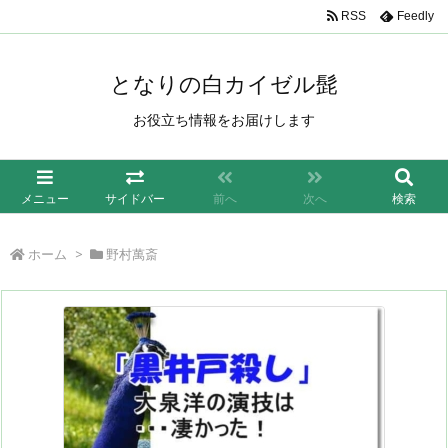
/*もしも簡単リンク*/
RSS
Feedly
となりの白カイゼル髭
お役立ち情報をお届けします
メニュー
サイドバー
前へ
次へ
検索
ホーム
>
野村萬斎