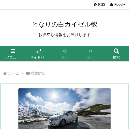
/*もしも簡単リンク*/
RSS
Feedly
となりの白カイゼル髭
お役立ち情報をお届けします
メニュー
サイドバー
前へ
次へ
検索
ホーム
>
盗難防止