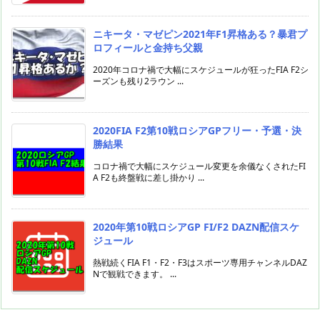
ニキータ・マゼピン2021年F1昇格ある？暴君プ
ロフィールと金持ち父親
2020年コロナ禍で大幅にスケジュールが狂ったFIA F2シ
ーズンも残り2ラウン ...
2020FIA F2第10戦ロシアGPフリー・予選・決
勝結果
コロナ禍で大幅にスケジュール変更を余儀なくされたFI
A F2も終盤戦に差し掛かり ...
2020年第10戦ロシアGP FI/F2 DAZN配信スケ
ジュール
熱戦続くFIA F1・F2・F3はスポーツ専用チャンネルDAZ
Nで観戦できます。 ...