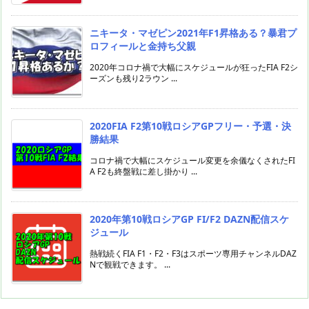
ニキータ・マゼピン2021年F1昇格ある？暴君プ
ロフィールと金持ち父親
2020年コロナ禍で大幅にスケジュールが狂ったFIA F2シ
ーズンも残り2ラウン ...
2020FIA F2第10戦ロシアGPフリー・予選・決
勝結果
コロナ禍で大幅にスケジュール変更を余儀なくされたFI
A F2も終盤戦に差し掛かり ...
2020年第10戦ロシアGP FI/F2 DAZN配信スケ
ジュール
熱戦続くFIA F1・F2・F3はスポーツ専用チャンネルDAZ
Nで観戦できます。 ...