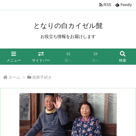
/*もしも簡単リンク*/
RSS
Feedly
となりの白カイゼル髭
お役立ち情報をお届けします
メニュー
サイドバー
前へ
次へ
検索
ホーム
>
改葬手続き