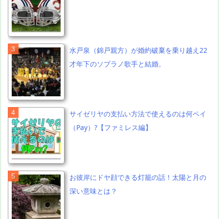
水戸泉（錦戸親方）が婚約破棄を乗り越え22
才年下のソプラノ歌手と結婚。
サイゼリヤの支払い方法で使えるのは何ペイ
（Pay）?【ファミレス編】
お彼岸にドヤ顔できる灯籠の話！太陽と月の
深い意味とは？