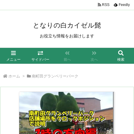
/*もしも簡単リンク*/
RSS
Feedly
となりの白カイゼル髭
お役立ち情報をお届けします
メニュー
サイドバー
前へ
次へ
検索
ホーム
>
南町田グランベリーパーク