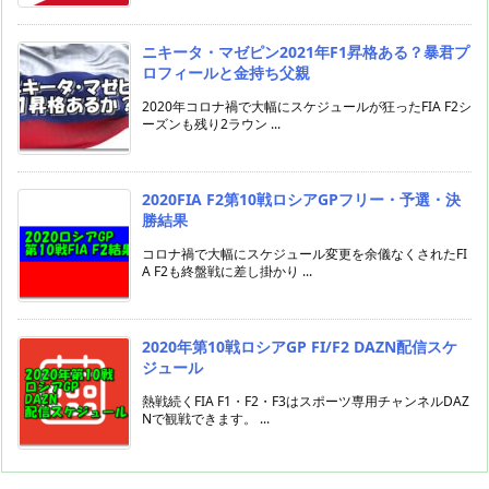
ニキータ・マゼピン2021年F1昇格ある？暴君プ
ロフィールと金持ち父親
2020年コロナ禍で大幅にスケジュールが狂ったFIA F2シ
ーズンも残り2ラウン ...
2020FIA F2第10戦ロシアGPフリー・予選・決
勝結果
コロナ禍で大幅にスケジュール変更を余儀なくされたFI
A F2も終盤戦に差し掛かり ...
2020年第10戦ロシアGP FI/F2 DAZN配信スケ
ジュール
熱戦続くFIA F1・F2・F3はスポーツ専用チャンネルDAZ
Nで観戦できます。 ...