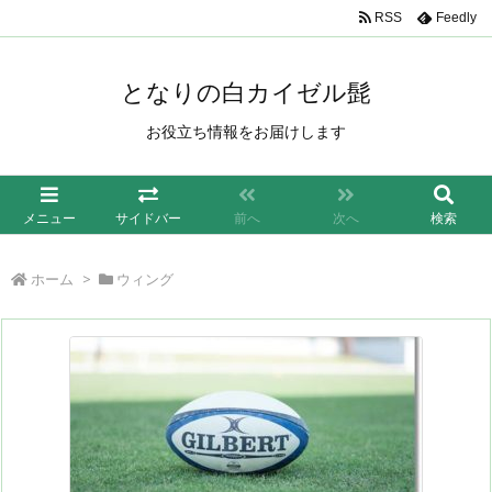
/*もしも簡単リンク*/
RSS
Feedly
となりの白カイゼル髭
お役立ち情報をお届けします
メニュー
サイドバー
前へ
次へ
検索
ホーム
>
ウィング