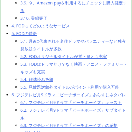
3.9.
９、Amazon payを利用するにチェックし購入確定す
る
3.10.
登録完了
4.
FODってどのようなサービス
5.
FODの特徴
5.1.
月9に代表される名作ドラマやバラエティーなど独占
見放題タイトルが多数
5.2.
FODオリジナルタイトルが質・量とも充実
5.3.
FODはドラマだけでなく映画・アニメ・ファミリー・
キッズも充実
5.4.
雑誌読み放題
5.5.
見放題対象外タイトルがポイント利用で購入可能
6.
フジテレビ月9ドラマ「ビーチボーイズ」あらすじネタバレ
6.1.
フジテレビ月9ドラマ「ビーチボーイズ」キャスト
6.2.
フジテレビ月9ドラマ「ビーチボーイズ」サブタイト
ル
6.3.
フジテレビ月9ドラマ「ビーチボーイズ」の感想