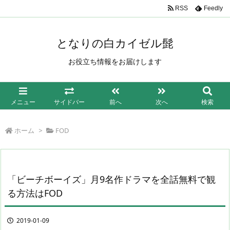
/*もしも簡単リンク*/
RSS
Feedly
となりの白カイゼル髭
お役立ち情報をお届けします
メニュー
サイドバー
前へ
次へ
検索
ホーム
>
FOD
「ビーチボーイズ」月9名作ドラマを全話無料で観
る方法はFOD
2019-01-09