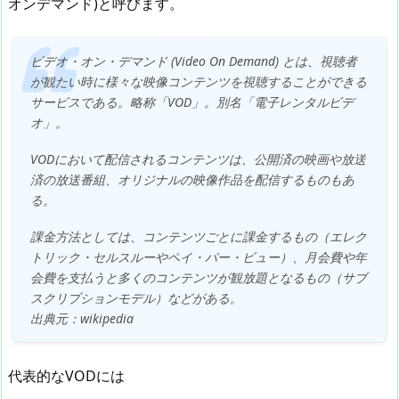
オンデマンド)と呼びます。
ビデオ・オン・デマンド (Video On Demand) とは、視聴者
が観たい時に様々な映像コンテンツを視聴することができる
サービスである。略称「VOD」。別名「電子レンタルビデ
オ」。
VODにおいて配信されるコンテンツは、公開済の映画や放送
済の放送番組、オリジナルの映像作品を配信するものもあ
る。
課金方法としては、コンテンツごとに課金するもの（エレク
トリック・セルスルーやペイ・パー・ビュー）、月会費や年
会費を支払うと多くのコンテンツが観放題となるもの（サブ
スクリプションモデル）などがある。
出典元：wikipedia
代表的なVODには