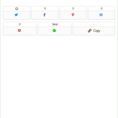
0
0
0
B!
0
Send
-
Copy