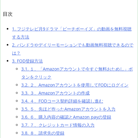
目次
1.
フジテレビ月9ドラマ「ビーチボーイズ」の動画を無料視聴
する方法
2.
パンドラやデイリーモーションでも動画無料視聴できるので
は？
3.
FOD登録方法
3.1.
１、「Amazonアカウントで今すぐ無料おためし」ボ
タンをクリック
3.2.
２、Amazonアカウントを使用してFODにログイン
3.3.
３、Amazonアカウントの作成
3.4.
４、FODコース契約詳細を確認し進む
3.5.
５、先ほど作ったAmazonアカウントを入力
3.6.
６、購入内容の確認とAmazon payの登録
3.7.
７、クレジットカード情報の入力
3.8.
８、請求先の登録