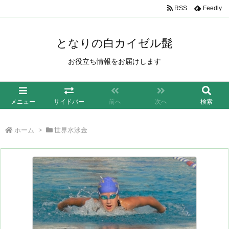
/*もしも簡単リンク*/
RSS
Feedly
となりの白カイゼル髭
お役立ち情報をお届けします
メニュー
サイドバー
前へ
次へ
検索
ホーム
>
世界水泳金