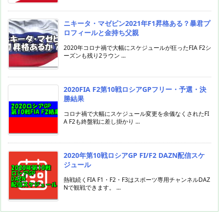
ニキータ・マゼピン2021年F1昇格ある？暴君プ
ロフィールと金持ち父親
2020年コロナ禍で大幅にスケジュールが狂ったFIA F2シ
ーズンも残り2ラウン ...
2020FIA F2第10戦ロシアGPフリー・予選・決
勝結果
コロナ禍で大幅にスケジュール変更を余儀なくされたFI
A F2も終盤戦に差し掛かり ...
2020年第10戦ロシアGP FI/F2 DAZN配信スケ
ジュール
熱戦続くFIA F1・F2・F3はスポーツ専用チャンネルDAZ
Nで観戦できます。 ...